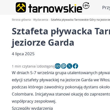
Prz
Strona główna
Wydarzenia
Sztafeta pływacka Tarnowskie Góry na jeziorz
Sztafeta pływacka Ta
jeziorze Garda
4 lipca 2025
1 min czytania
Udostępnij
W dniach 5-7 września grupa utalentowanych pływak
edycji sztafety pływackiej na jeziorze Garda we Włos
podczas którego zawodnicy pokonają dystans około 5
Colombare. Inicjatywa stanowi okazję do zaprezent
współpracy zespołowej.
Szczegóły wydarzenia