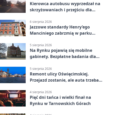
Kierowca autobusu wyprzedzał na
skrzyżowaniach i przejściu dla
pieszych
6 sierpnia 2026
Jazzowe standardy Henry’ego
Manciniego zabrzmią w parku
Pałacu w Rybnej
5 sierpnia 2026
Na Rynku pojawią się mobilne
gabinety. Bezpłatne badania dla
mieszkańców
5 sierpnia 2026
Remont ulicy Oświęcimskiej.
Przejazd zostanie, ale auta trzeba
przeparkować
4 sierpnia 2026
Pięć dni tańca i wielki finał na
Rynku w Tarnowskich Górach