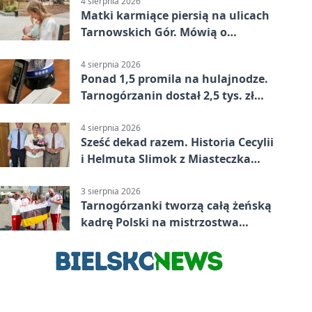
4 sierpnia 2026
Matki karmiące piersią na ulicach
Tarnowskich Gór. Mówią o
wsparciu
4 sierpnia 2026
Ponad 1,5 promila na hulajnodze.
Tarnogórzanin dostał 2,5 tys. zł
mandatu
4 sierpnia 2026
Sześć dekad razem. Historia Cecylii
i Helmuta Slimok z Miasteczka
Śląskiego
3 sierpnia 2026
Tarnogórzanki tworzą całą żeńską
kadrę Polski na mistrzostwa
Europy