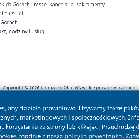
skich Górach - msze, kancelaria, sakramenty
i e-usługi
 Górach
kt, godziny i usługi
Copyright © 2026 tarnowskie24.pl Wszystkie prawa zastrzeżone.
es, aby działała prawidłowo. Używamy także plik
News
Autorzy
Polityka Prywatności
Polityka Cookie
cznych, marketingowych i społecznościowych. Inf
 korzystanie ze strony lub klikając „Przechodzę 
ookies zgodnie z naszą
polityką prywatności
.
Zaaw