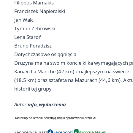
Filippos Mamakis
Franciszek Napieralski
Jan Walc
Tymon Żebrowski
Lena Staroń
Bruno Poradzisz
Dotychczasowe osiągnięcia
Drużyna ma na swoim koncie kilka wymagających prz
Kanału La Manche (42 km) z najlepszym na świecie c
(18,5 km) oraz sztafeta na Mazurach (44,6 km). Akt
historii tej grupy.
Autor:
info_wydarzenia
Zaobserwuj nas!
Facebook
Google News