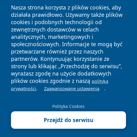
Nasza strona korzysta z plików cookies, aby
działała prawidłowo. Używamy także plików
cookies i podobnych technologii od
zewnętrznych dostawców w celach
Copyright © 2026 tarnowskie24.pl Wszystkie prawa
analitycznych, marketingowych i
zastrzeżone.
społecznościowych. Informacje te mogą być
przetwarzane również przez naszych
partnerów. Kontynuując korzystanie ze
Polityka
Polityka
News
Autorzy
strony lub klikając „Przechodzę do serwisu",
Prywatności
Cookies
wyrażasz zgodę na użycie dodatkowych
plików cookies zgodnie z naszą
polityką
.
.
prywatności
Zaawansowane ustawienia
Polityka Cookies
Przejdź do serwisu