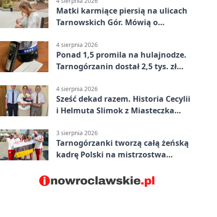
4 sierpnia 2026
Matki karmiące piersią na ulicach
Tarnowskich Gór. Mówią o
wsparciu
4 sierpnia 2026
Ponad 1,5 promila na hulajnodze.
Tarnogórzanin dostał 2,5 tys. zł
mandatu
4 sierpnia 2026
Sześć dekad razem. Historia Cecylii
i Helmuta Slimok z Miasteczka
Śląskiego
3 sierpnia 2026
Tarnogórzanki tworzą całą żeńską
kadrę Polski na mistrzostwa
Europy