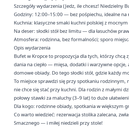
Szczegóły wydarzenia (Jedz, ile chcesz! Niedzielny B
Godziny: 12:00–15:00 — bez pośpiechu, idealne na
Kuchnia: klasyczne smaki kuchni polskiej z mocnym
Na deser: słodki stół bez limitu — dla łasuchów pra
Atmosfera: rodzinna, bez formalności; sporo miejsca
Opis wydarzenia
Bufet w Kropce to propozycja dla tych, którzy chcą z
dania na ciepło — mięsa, dodatki i warzywne opcje, a
domowe obiady. Do tego słodki stół, gdzie każdy mo
To miejsce sprawdzi się przy spotkaniu rodzinnym, n
nie chce się stać przy kuchni. Dla rodzin z małymi 
połowy stawki za maluchy (3–9 lat) to duże ułatwieni
Dla kogo: rodzinne obiady, spotkania w większym gr
Co warto wiedzieć: rezerwacja stolika zalecana, zwł
Smacznego — i miłej niedzieli przy stole!