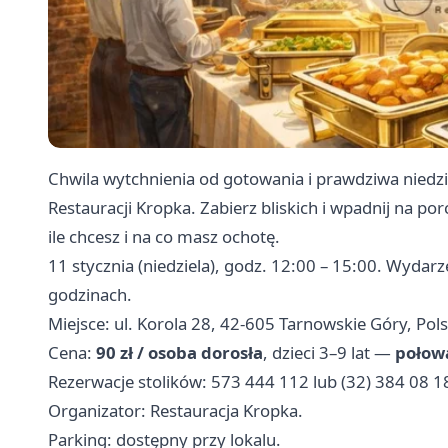
Chwila wytchnienia od gotowania i prawdziwa niedzi
Restauracji Kropka. Zabierz bliskich i wpadnij na 
ile chcesz i na co masz ochotę.
11 stycznia (niedziela), godz. 12:00 – 15:00. Wydar
godzinach.
Miejsce: ul. Korola 28, 42-605 Tarnowskie Góry, Pols
Cena:
90 zł / osoba dorosła
, dzieci 3–9 lat —
połow
Rezerwacje stolików: 573 444 112 lub (32) 384 08 1
Organizator: Restauracja Kropka.
Parking: dostępny przy lokalu.