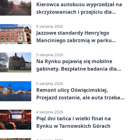
Kierowca autobusu wyprzedzał na
skrzyżowaniach i przejściu dla
pieszych
6 sierpnia 2026
Jazzowe standardy Henry’ego
Manciniego zabrzmią w parku
Pałacu w Rybnej
5 sierpnia 2026
Na Rynku pojawią się mobilne
gabinety. Bezpłatne badania dla
mieszkańców
5 sierpnia 2026
Remont ulicy Oświęcimskiej.
Przejazd zostanie, ale auta trzeba
przeparkować
4 sierpnia 2026
Pięć dni tańca i wielki finał na
Rynku w Tarnowskich Górach