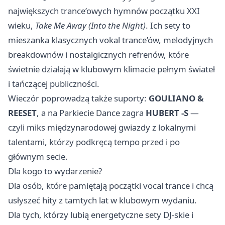
największych trance’owych hymnów początku XXI
wieku,
Take Me Away (Into the Night)
. Ich sety to
mieszanka klasycznych vokal trance’ów, melodyjnych
breakdownów i nostalgicznych refrenów, które
świetnie działają w klubowym klimacie pełnym świateł
i tańczącej publiczności.
Wieczór poprowadzą także suporty:
GOULIANO &
REESET
, a na Parkiecie Dance zagra
HUBERT -S
—
czyli miks międzynarodowej gwiazdy z lokalnymi
talentami, którzy podkręcą tempo przed i po
głównym secie.
Dla kogo to wydarzenie?
Dla osób, które pamiętają początki vocal trance i chcą
usłyszeć hity z tamtych lat w klubowym wydaniu.
Dla tych, którzy lubią energetyczne sety DJ-skie i