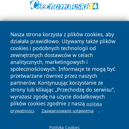
Nasza strona korzysta z plików cookies, aby
działała prawidłowo. Używamy także plików
cookies i podobnych technologii od
zewnętrznych dostawców w celach
Copyright © 2026 tarnowskie24.pl Wszystkie prawa
analitycznych, marketingowych i
zastrzeżone.
społecznościowych. Informacje te mogą być
przetwarzane również przez naszych
partnerów. Kontynuując korzystanie ze
Polityka
Polityka
News
Autorzy
strony lub klikając „Przechodzę do serwisu",
Prywatności
Cookies
wyrażasz zgodę na użycie dodatkowych
plików cookies zgodnie z naszą
polityką
.
.
prywatności
Zaawansowane ustawienia
Polityka Cookies