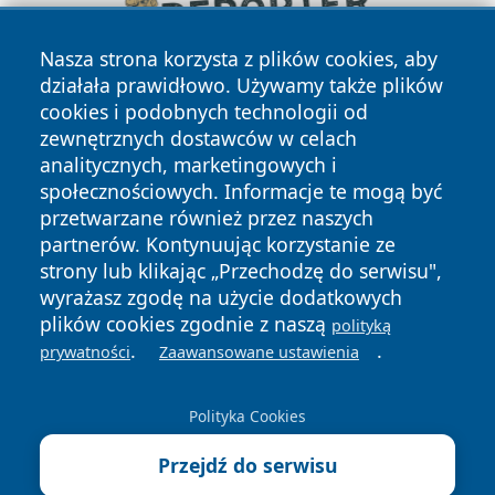
Nasza strona korzysta z plików cookies, aby
działała prawidłowo. Używamy także plików
cookies i podobnych technologii od
zewnętrznych dostawców w celach
analitycznych, marketingowych i
społecznościowych. Informacje te mogą być
przetwarzane również przez naszych
partnerów. Kontynuując korzystanie ze
Copyright © 2026 tarnowskie24.pl Wszystkie prawa
zastrzeżone.
strony lub klikając „Przechodzę do serwisu",
wyrażasz zgodę na użycie dodatkowych
plików cookies zgodnie z naszą
polityką
Polityka
Polityka
.
.
prywatności
Zaawansowane ustawienia
News
Autorzy
Prywatności
Cookies
Polityka Cookies
Przejdź do serwisu