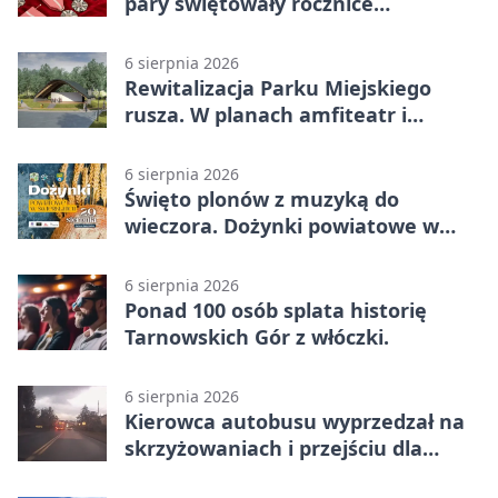
pary świętowały rocznice
małżeństwa
6 sierpnia 2026
Rewitalizacja Parku Miejskiego
rusza. W planach amfiteatr i
replika wąskotorówki
6 sierpnia 2026
Święto plonów z muzyką do
wieczora. Dożynki powiatowe w
Świerklańcu
6 sierpnia 2026
Ponad 100 osób splata historię
Tarnowskich Gór z włóczki.
6 sierpnia 2026
Kierowca autobusu wyprzedzał na
skrzyżowaniach i przejściu dla
pieszych