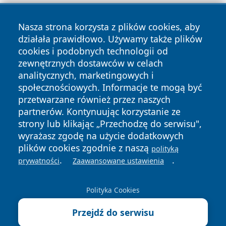
Nasza strona korzysta z plików cookies, aby
działała prawidłowo. Używamy także plików
cookies i podobnych technologii od
zewnętrznych dostawców w celach
Copyright © 2026 tarnowskie24.pl Wszystkie prawa
analitycznych, marketingowych i
zastrzeżone.
społecznościowych. Informacje te mogą być
przetwarzane również przez naszych
partnerów. Kontynuując korzystanie ze
Polityka
Polityka
News
Autorzy
strony lub klikając „Przechodzę do serwisu",
Prywatności
Cookies
wyrażasz zgodę na użycie dodatkowych
plików cookies zgodnie z naszą
polityką
.
.
prywatności
Zaawansowane ustawienia
Polityka Cookies
Przejdź do serwisu