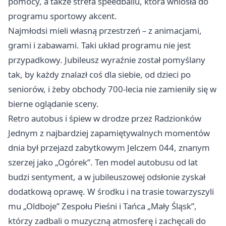
pomocy, a także strefa speedballu, która wniosła do
programu sportowy akcent.
Najmłodsi mieli własną przestrzeń – z animacjami,
grami i zabawami. Taki układ programu nie jest
przypadkowy. Jubileusz wyraźnie został pomyślany
tak, by każdy znalazł coś dla siebie, od dzieci po
seniorów, i żeby obchody 700-lecia nie zamieniły się w
bierne oglądanie sceny.
Retro autobus i śpiew w drodze przez Radzionków
Jednym z najbardziej zapamiętywalnych momentów
dnia był przejazd zabytkowym Jelczem 044, znanym
szerzej jako „Ogórek”. Ten model autobusu od lat
budzi sentyment, a w jubileuszowej odsłonie zyskał
dodatkową oprawę. W środku i na trasie towarzyszyli
mu „Oldboje” Zespołu Pieśni i Tańca „Mały Śląsk”,
którzy zadbali o muzyczną atmosferę i zachęcali do