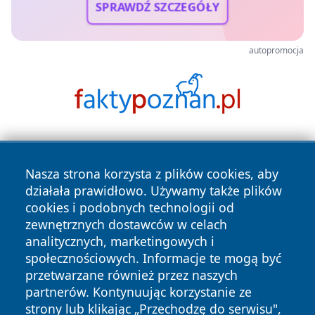
SPRAWDŹ SZCZEGÓŁY
autopromocja
Nasza strona korzysta z plików cookies, aby
działała prawidłowo. Używamy także plików
cookies i podobnych technologii od
zewnętrznych dostawców w celach
Copyright © 2026 tarnowskie24.pl Wszystkie prawa
analitycznych, marketingowych i
zastrzeżone.
społecznościowych. Informacje te mogą być
przetwarzane również przez naszych
partnerów. Kontynuując korzystanie ze
Polityka
Polityka
News
Autorzy
strony lub klikając „Przechodzę do serwisu",
Prywatności
Cookies