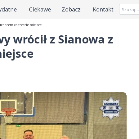
ydatne
Ciekawe
Zobacz
Kontakt
ucharem za trzecie miejsce
wy wrócił z Sianowa z
iejsce