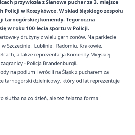
cach przywiozła z Sianowa puchar za 3. miejsce
Policji w Koszykówce. W skład śląskiego zespołu
ji tarnogórskiej komendy. Tegoroczna
ię w roku 100-lecia sportu w Policji.
rtowały drużyny z wielu garnizonów. Na parkiecie
i w
Szczecinie
,
Lublinie
, Radomiu, Krakowie,
ielcach, a także reprezentacja Komendy Miejskiej
z zagranicy - Policja Brandenburgii.
awody na podium i wrócili na Śląsk z pucharem za
że tarnogórski dzielnicowy, który od lat reprezentuje
lko służba na co dzień, ale też żelazna forma i