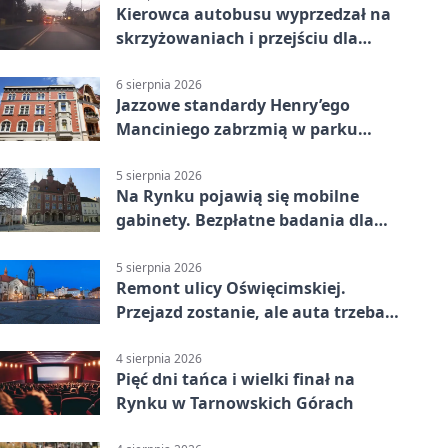
Kierowca autobusu wyprzedzał na
skrzyżowaniach i przejściu dla
pieszych
6 sierpnia 2026
Jazzowe standardy Henry’ego
Manciniego zabrzmią w parku
Pałacu w Rybnej
5 sierpnia 2026
Na Rynku pojawią się mobilne
gabinety. Bezpłatne badania dla
mieszkańców
5 sierpnia 2026
Remont ulicy Oświęcimskiej.
Przejazd zostanie, ale auta trzeba
przeparkować
4 sierpnia 2026
Pięć dni tańca i wielki finał na
Rynku w Tarnowskich Górach