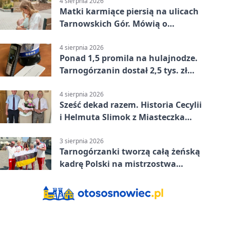
4 sierpnia 2026
Matki karmiące piersią na ulicach
Tarnowskich Gór. Mówią o
wsparciu
4 sierpnia 2026
Ponad 1,5 promila na hulajnodze.
Tarnogórzanin dostał 2,5 tys. zł
mandatu
4 sierpnia 2026
Sześć dekad razem. Historia Cecylii
i Helmuta Slimok z Miasteczka
Śląskiego
3 sierpnia 2026
Tarnogórzanki tworzą całą żeńską
kadrę Polski na mistrzostwa
Europy