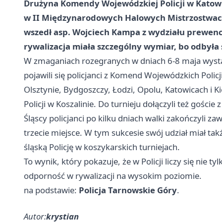
Drużyna Komendy Wojewódzkiej Policji w Katowi
w II Międzynarodowych Halowych Mistrzostwach 
wszedł asp. Wojciech Kampa z wydziału prewenc
rywalizacja miała szczególny wymiar, bo odbyła s
W zmaganiach rozegranych w dniach 6-8 maja wysta
pojawili się policjanci z Komend Wojewódzkich Policj
Olsztynie, Bydgoszczy, Łodzi, Opolu, Katowicach i K
Policji w Koszalinie. Do turnieju dołączyli też goście 
Śląscy policjanci po kilku dniach walki zakończyli z
trzecie miejsce. W tym sukcesie swój udział miał tak
śląską Policję w koszykarskich turniejach.
To wynik, który pokazuje, że w Policji liczy się nie ty
odporność w rywalizacji na wysokim poziomie.
na podstawie:
Policja Tarnowskie Góry
.
Autor:
krystian