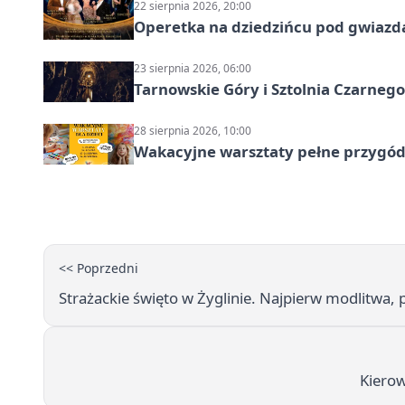
22 sierpnia 2026, 20:00
Operetka na dziedzińcu pod gwiazd
23 sierpnia 2026, 06:00
Tarnowskie Góry i Sztolnia Czarneg
28 sierpnia 2026, 10:00
Wakacyjne warsztaty pełne przygód 
<< Poprzedni
Strażackie święto w Żyglinie. Najpierw modlitwa
Kierow