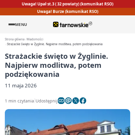
Uwaga! Upał st.3 ( 32 powiaty) (komunikat RSO)
Uwaga! Burze (komunikat RSO)
MENU
Strona główna
Wiadomości
Strażackie święto w Żyglinie. Najpierw modlitwa, potem podziękowania
Strażackie święto w Żyglinie.
Najpierw modlitwa, potem
podziękowania
11 maja 2026
1 min czytania
Udostępnij