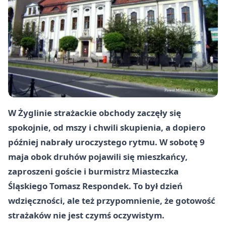
W Żyglinie strażackie obchody zaczęły się
spokojnie, od mszy i chwili skupienia, a dopiero
później nabrały uroczystego rytmu. W sobotę 9
maja obok druhów pojawili się mieszkańcy,
zaproszeni goście i burmistrz Miasteczka
Śląskiego Tomasz Respondek. To był dzień
wdzięczności, ale też przypomnienie, że gotowość
strażaków nie jest czymś oczywistym.