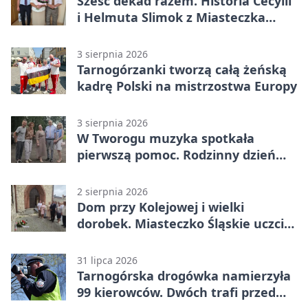
Sześć dekad razem. Historia Cecylii
i Helmuta Slimok z Miasteczka
Śląskiego
3 sierpnia 2026
Tarnogórzanki tworzą całą żeńską
kadrę Polski na mistrzostwa Europy
3 sierpnia 2026
W Tworogu muzyka spotkała
pierwszą pomoc. Rodzinny dzień
pełen atrakcji
2 sierpnia 2026
Dom przy Kolejowej i wielki
dorobek. Miasteczko Śląskie uczciło
ks. prof. Sobańskiego
31 lipca 2026
Tarnogórska drogówka namierzyła
99 kierowców. Dwóch trafi przed