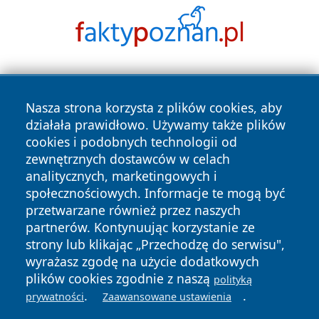
Nasza strona korzysta z plików cookies, aby
działała prawidłowo. Używamy także plików
cookies i podobnych technologii od
zewnętrznych dostawców w celach
Copyright © 2026 tarnowskie24.pl Wszystkie prawa
analitycznych, marketingowych i
zastrzeżone.
społecznościowych. Informacje te mogą być
przetwarzane również przez naszych
partnerów. Kontynuując korzystanie ze
Polityka
Polityka
News
Autorzy
strony lub klikając „Przechodzę do serwisu",
Prywatności
Cookies
wyrażasz zgodę na użycie dodatkowych
plików cookies zgodnie z naszą
polityką
.
.
prywatności
Zaawansowane ustawienia