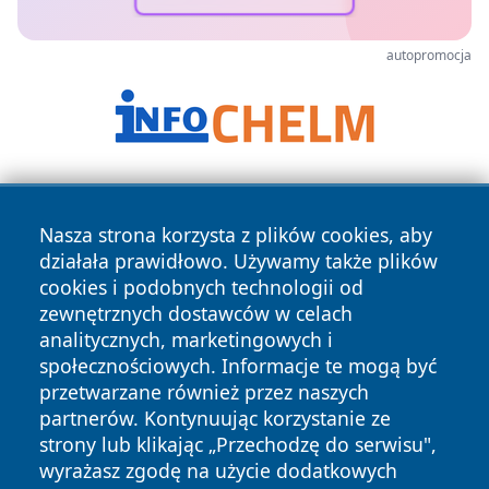
autopromocja
Nasza strona korzysta z plików cookies, aby
działała prawidłowo. Używamy także plików
cookies i podobnych technologii od
zewnętrznych dostawców w celach
Copyright © 2026 tarnowskie24.pl Wszystkie prawa
analitycznych, marketingowych i
zastrzeżone.
społecznościowych. Informacje te mogą być
przetwarzane również przez naszych
partnerów. Kontynuując korzystanie ze
Polityka
Polityka
News
Autorzy
strony lub klikając „Przechodzę do serwisu",
Prywatności
Cookies
wyrażasz zgodę na użycie dodatkowych