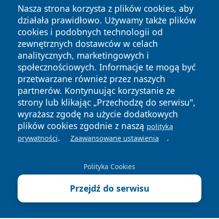
Nasza strona korzysta z plików cookies, aby
działała prawidłowo. Używamy także plików
cookies i podobnych technologii od
zewnętrznych dostawców w celach
analitycznych, marketingowych i
społecznościowych. Informacje te mogą być
Copyright © 2026 tarnowskie24.pl Wszystkie prawa
zastrzeżone.
przetwarzane również przez naszych
partnerów. Kontynuując korzystanie ze
strony lub klikając „Przechodzę do serwisu",
Polityka
Polityka
wyrażasz zgodę na użycie dodatkowych
News
Autorzy
Prywatności
Cookies
plików cookies zgodnie z naszą
polityką
.
.
prywatności
Zaawansowane ustawienia
Polityka Cookies
Przejdź do serwisu