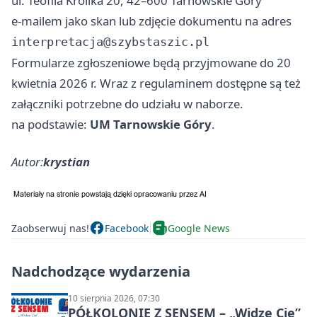
ul. Teofila Królika 20, 42–600 Tarnowskie Góry
e-mailem jako skan lub zdjęcie dokumentu na adres
interpretacja@szybstaszic.pl
Formularze zgłoszeniowe będą przyjmowane do 20
kwietnia 2026 r. Wraz z regulaminem dostępne są też
załączniki potrzebne do udziału w naborze.
na podstawie:
UM Tarnowskie Góry
.
Autor:
krystian
Zaobserwuj nas!
Facebook
Google News
Nadchodzące wydarzenia
10 sierpnia 2026, 07:30
PÓŁKOLONIE Z SENSEM – „Widzę Cię”