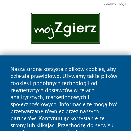
autopromocja
Nasza strona korzysta z plików cookies, aby
działała prawidłowo. Używamy także plików
cookies i podobnych technologii od
zewnętrznych dostawców w celach
Copyright © 2026 tarnowskie24.pl Wszystkie prawa
analitycznych, marketingowych i
zastrzeżone.
społecznościowych. Informacje te mogą być
przetwarzane również przez naszych
partnerów. Kontynuując korzystanie ze
Polityka
Polityka
News
Autorzy
strony lub klikając „Przechodzę do serwisu",
Prywatności
Cookies