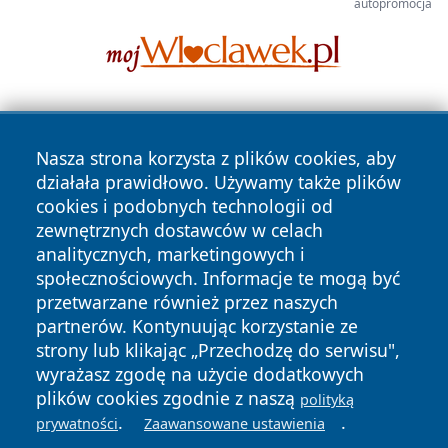
autopromocja
Nasza strona korzysta z plików cookies, aby
działała prawidłowo. Używamy także plików
cookies i podobnych technologii od
zewnętrznych dostawców w celach
Copyright © 2026 tarnowskie24.pl Wszystkie prawa
analitycznych, marketingowych i
zastrzeżone.
społecznościowych. Informacje te mogą być
przetwarzane również przez naszych
partnerów. Kontynuując korzystanie ze
Polityka
Polityka
News
Autorzy
strony lub klikając „Przechodzę do serwisu",
Prywatności
Cookies
wyrażasz zgodę na użycie dodatkowych
plików cookies zgodnie z naszą
polityką
.
.
prywatności
Zaawansowane ustawienia