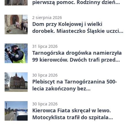
pierwszą pomoc. Rodzinny dzień
pełen atrakcji
2 sierpnia 2026
Dom przy Kolejowej i wielki
dorobek. Miasteczko Śląskie uczciło
ks. prof. Sobańskiego
31 lipca 2026
Tarnogórska drogówka namierzyła
99 kierowców. Dwóch trafi przed
sąd
30 lipca 2026
Plebiscyt na Tarnogórzanina 500-
lecia zakończony bez
rozstrzygnięcia
30 lipca 2026
Kierowca Fiata skręcał w lewo.
Motocyklista trafił do szpitala
śmigłowcem