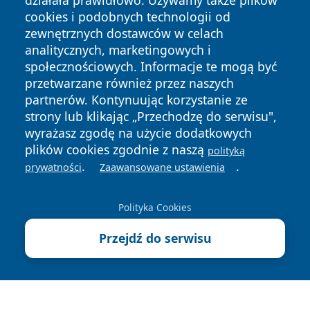
działała prawidłowo. Używamy także plików
cookies i podobnych technologii od
zewnętrznych dostawców w celach
analitycznych, marketingowych i
społecznościowych. Informacje te mogą być
przetwarzane również przez naszych
Copyright © 2026 tarnowskie24.pl Wszystkie prawa
partnerów. Kontynuując korzystanie ze
zastrzeżone.
strony lub klikając „Przechodzę do serwisu",
wyrażasz zgodę na użycie dodatkowych
plików cookies zgodnie z naszą
polityką
Polityka
Polityka
.
.
News
Autorzy
prywatności
Zaawansowane ustawienia
Prywatności
Cookies
Polityka Cookies
Przejdź do serwisu