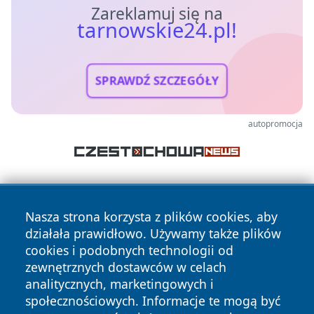
Zareklamuj się na
tarnowskie24.pl!
SPRAWDŹ SZCZEGÓŁY
autopromocja
Nasza strona korzysta z plików cookies, aby
działała prawidłowo. Używamy także plików
cookies i podobnych technologii od
zewnętrznych dostawców w celach
Copyright © 2026 tarnowskie24.pl Wszystkie prawa
analitycznych, marketingowych i
zastrzeżone.
społecznościowych. Informacje te mogą być