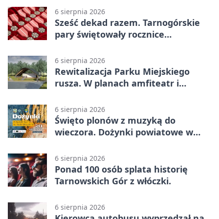
6 sierpnia 2026
Sześć dekad razem. Tarnogórskie
pary świętowały rocznice
małżeństwa
6 sierpnia 2026
Rewitalizacja Parku Miejskiego
rusza. W planach amfiteatr i
replika wąskotorówki
6 sierpnia 2026
Święto plonów z muzyką do
wieczora. Dożynki powiatowe w
Świerklańcu
6 sierpnia 2026
Ponad 100 osób splata historię
Tarnowskich Gór z włóczki.
6 sierpnia 2026
Kierowca autobusu wyprzedzał na