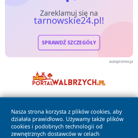
Zareklamuj się na
tarnowskie24.pl!
SPRAWDŹ SZCZEGÓŁY
autopromocja
Nasza strona korzysta z plików cookies, aby
działała prawidłowo. Używamy także plików
cookies i podobnych technologii od
zewnętrznych dostawców w celach
Copyright © 2026 tarnowskie24.pl Wszystkie prawa