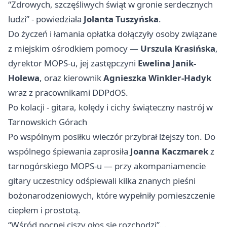
“Zdrowych, szczęśliwych świąt w gronie serdecznych
ludzi” - powiedziała
Jolanta Tuszyńska
.
Do życzeń i łamania opłatka dołączyły osoby związane
z miejskim ośrodkiem pomocy —
Urszula Krasińska
,
dyrektor MOPS-u, jej zastępczyni
Ewelina Janik-
Holewa
, oraz kierownik
Agnieszka Winkler-Hadyk
wraz z pracownikami DDPdOS.
Po kolacji - gitara, kolędy i cichy świąteczny nastrój w
Tarnowskich Górach
Po wspólnym posiłku wieczór przybrał lżejszy ton. Do
wspólnego śpiewania zaprosiła
Joanna Kaczmarek
z
tarnogórskiego MOPS-u — przy akompaniamencie
gitary uczestnicy odśpiewali kilka znanych pieśni
bożonarodzeniowych, które wypełniły pomieszczenie
ciepłem i prostotą.
“Wśród nocnej ciszy głos się rozchodzi”…