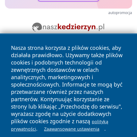
autopromocja
Nasza strona korzysta z plików cookies, aby
działała prawidłowo. Używamy także plików
cookies i podobnych technologii od
zewnętrznych dostawców w celach
analitycznych, marketingowych i
Copyright © 2026 tarnowskie24.pl Wszystkie prawa
społecznościowych. Informacje te mogą być
zastrzeżone.
przetwarzane również przez naszych
partnerów. Kontynuując korzystanie ze
strony lub klikając „Przechodzę do serwisu",
Polityka
Polityka
News
Autorzy
wyrażasz zgodę na użycie dodatkowych
Prywatności
Cookies
plików cookies zgodnie z naszą
polityką
.
.
prywatności
Zaawansowane ustawienia