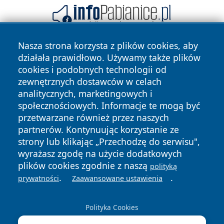
Nasza strona korzysta z plików cookies, aby
działała prawidłowo. Używamy także plików
cookies i podobnych technologii od
zewnętrznych dostawców w celach
analitycznych, marketingowych i
społecznościowych. Informacje te mogą być
Copyright © 2026 tarnowskie24.pl Wszystkie prawa
przetwarzane również przez naszych
zastrzeżone.
partnerów. Kontynuując korzystanie ze
strony lub klikając „Przechodzę do serwisu",
wyrażasz zgodę na użycie dodatkowych
Polityka
Polityka
News
Autorzy
plików cookies zgodnie z naszą
polityką
Prywatności
Cookies
.
.
prywatności
Zaawansowane ustawienia
Polityka Cookies