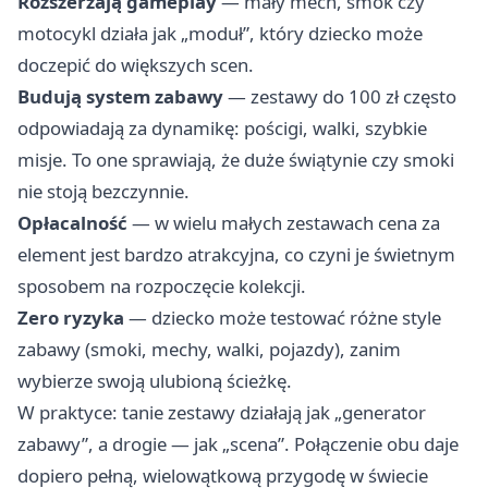
Rozszerzają gameplay
— mały mech, smok czy
motocykl działa jak „moduł”, który dziecko może
doczepić do większych scen.
Budują system zabawy
— zestawy do 100 zł często
odpowiadają za dynamikę: pościgi, walki, szybkie
misje. To one sprawiają, że duże świątynie czy smoki
nie stoją bezczynnie.
Opłacalność
— w wielu małych zestawach cena za
element jest bardzo atrakcyjna, co czyni je świetnym
sposobem na rozpoczęcie kolekcji.
Zero ryzyka
— dziecko może testować różne style
zabawy (smoki, mechy, walki, pojazdy), zanim
wybierze swoją ulubioną ścieżkę.
W praktyce: tanie zestawy działają jak „generator
zabawy”, a drogie — jak „scena”. Połączenie obu daje
dopiero pełną, wielowątkową przygodę w świecie