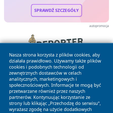
SPRAWDŹ SZCZEGÓŁY
autopromocja
Nasza strona korzysta z plików cookies, aby
działała prawidłowo. Używamy także plików
cookies i podobnych technologii od
zewnętrznych dostawców w celach
analitycznych, marketingowych i
społecznościowych. Informacje te mogą być
przetwarzane również przez naszych
Copyright © 2026 tarnowskie24.pl Wszystkie prawa
partnerów. Kontynuując korzystanie ze
zastrzeżone.
strony lub klikając „Przechodzę do serwisu",
wyrażasz zgodę na użycie dodatkowych