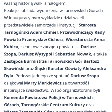
własną historią walki z nałogiem.
Reakcje i obsada wydarzenia w Tarnowskich Górach
W inauguracyjnym wykładzie udział wzięli
przedstawiciele samorządu i instytucji:
Starosta
Tarnogórski Adam Chmiel
,
Przewodniczący Rady
Powiatu Przemysław Cichosz
,
Wicestarosta Anna
Kubica
, członkowie zarządu powiatu —
Dariusz
Szopa
,
Dariusz Wysypoł
i
Sebastian Nowak
, a także
Zastępca Burmistrza Tarnowskich Gór Bartosz
Skawiński
oraz
Śląski Kurator Oświaty Aleksandra
Dyla
. Podczas jednego ze spotkań
Dariusz Szopa
dziękował
Marty Markiewicz
za otwartość i
inspirujące świadectwo. Współorganizatorami byli
Komenda Powiatowa Policji w Tarnowskich
Górach
,
Tarnogórskie Centrum Kultury
oraz
Miasto Tarnowskie Góry
, a patronat medialny objęły