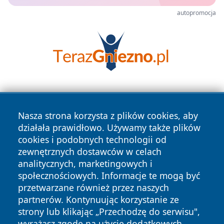
autopromocja
Nasza strona korzysta z plików cookies, aby
działała prawidłowo. Używamy także plików
cookies i podobnych technologii od
zewnętrznych dostawców w celach
Copyright © 2026 tarnowskie24.pl Wszystkie prawa
analitycznych, marketingowych i
zastrzeżone.
społecznościowych. Informacje te mogą być
przetwarzane również przez naszych
partnerów. Kontynuując korzystanie ze
Polityka
Polityka
News
Autorzy
strony lub klikając „Przechodzę do serwisu",
Prywatności
Cookies
wyrażasz zgodę na użycie dodatkowych