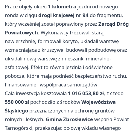
Prace objęły około
1 kilometra
jezdni od nowego
ronda w ciągu
drogi krajowej nr 94
do fragmentu,
który wcześniej został poprawiony przez
Zarząd Dróg
Powiatowych
. Wykonawcy frezowali starą
nawierzchnię, formowali koryto, układali warstwę
wzmacniającą z kruszywa, budowali podbudowę oraz
układali nową warstwę z mieszanki mineralno-
asfaltowej. Efekt to równa jezdnia i odświeżone
pobocza, które mają podnieść bezpieczeństwo ruchu.
Finansowanie i współpraca samorządów
Cała inwestycja kosztowała
1 016 053,80 zł
, z czego
550 000 zł
pochodziło z środków
Województwa
Śląskiego
przeznaczonych na ochronę gruntów
rolnych i leśnych.
Gmina Zbrosławice
wsparła Powiat
Tarnogórski, przekazując połowę wkładu własnego