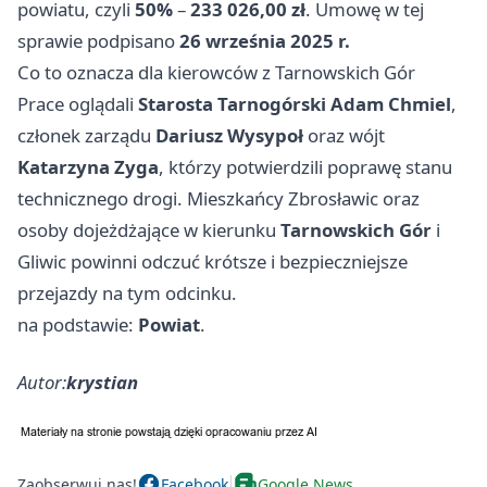
powiatu, czyli
50%
–
233 026,00 zł
. Umowę w tej
sprawie podpisano
26 września 2025 r.
Co to oznacza dla kierowców z Tarnowskich Gór
Prace oglądali
Starosta Tarnogórski Adam Chmiel
,
członek zarządu
Dariusz Wysypoł
oraz wójt
Katarzyna Zyga
, którzy potwierdzili poprawę stanu
technicznego drogi. Mieszkańcy Zbrosławic oraz
osoby dojeżdżające w kierunku
Tarnowskich Gór
i
Gliwic powinni odczuć krótsze i bezpieczniejsze
przejazdy na tym odcinku.
na podstawie:
Powiat
.
Autor:
krystian
Zaobserwuj nas!
Facebook
Google News