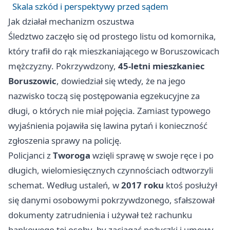
Skala szkód i perspektywy przed sądem
Jak działał mechanizm oszustwa
Śledztwo zaczęło się od prostego listu od komornika,
który trafił do rąk mieszkaniającego w Boruszowicach
mężczyzny. Pokrzywdzony,
45-letni mieszkaniec
Boruszowic
, dowiedział się wtedy, że na jego
nazwisko toczą się postępowania egzekucyjne za
długi, o których nie miał pojęcia. Zamiast typowego
wyjaśnienia pojawiła się lawina pytań i konieczność
zgłoszenia sprawy na policję.
Policjanci z
Tworoga
wzięli sprawę w swoje ręce i po
długich, wielomiesięcznych czynnościach odtworzyli
schemat. Według ustaleń, w
2017 roku
ktoś posłużył
się danymi osobowymi pokrzywdzonego, sfałszował
dokumenty zatrudnienia i używał też rachunku
bankowego tej osoby, by zaciągać pożyczki i umowy