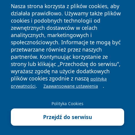
Nasza strona korzysta z plików cookies, aby
działała prawidłowo. Używamy także plików
cookies i podobnych technologii od
zewnętrznych dostawców w celach
Copyright © 2026 tarnowskie24.pl Wszystkie prawa
analitycznych, marketingowych i
zastrzeżone.
społecznościowych. Informacje te mogą być
przetwarzane również przez naszych
partnerów. Kontynuując korzystanie ze
Polityka
Polityka
News
Autorzy
strony lub klikając „Przechodzę do serwisu",
Prywatności
Cookies
wyrażasz zgodę na użycie dodatkowych
plików cookies zgodnie z naszą
polityką
.
.
prywatności
Zaawansowane ustawienia
Polityka Cookies
Przejdź do serwisu