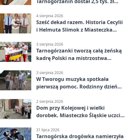
Tarnogórzanin dostał 2,5 tys. zł
mandatu
4 sierpnia 2026
Sześć dekad razem. Historia Cecylii
i Helmuta Slimok z Miasteczka
Śląskiego
3 sierpnia 2026
Tarnogórzanki tworzą całą żeńską
kadrę Polski na mistrzostwa
Europy
3 sierpnia 2026
W Tworogu muzyka spotkała
pierwszą pomoc. Rodzinny dzień
pełen atrakcji
2 sierpnia 2026
Dom przy Kolejowej i wielki
dorobek. Miasteczko Śląskie uczciło
ks. prof. Sobańskiego
31 lipca 2026
Tarnogórska drogówka namierzyła