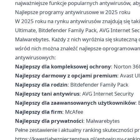
najważniejsze funkcje popularnych antywirusów, a
Najlepsze programy antywirusowe w 2025 roku
W 2025 roku na rynku antywirusów znajdują się tak
Ultimate, Bitdefender Family Pack, AVG Internet Sec
Malwarebytes. Każdy z nich wyróżnia się skuteczną 
wśród nich można znaleźć najlepsze oprogramowan
antywirusowych:
Najlepszy dla kompleksowej ochrony
: Norton 36
Najlepszy darmowy z opcjami premium
: Avast U
Najlepszy dla rodzin
: Bitdefender Family Pack
Najlepszy tani antywirus
: AVG Internet Security
Najlepszy dla zaawansowanych użytkowników
:
Najlepszy dla firm
: McAfee
Najlepszy dla prywatności
: Malwarebytes
Pełne zestawienie i aktualny ranking skuteczności
https://kwestiabezpieczenstwa.pl/antywirusy-rankin