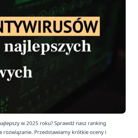
najlepszy w 2025 roku? Sprawdź nasz ranking
ze rozwiązanie. Przedstawiamy krótkie oceny i