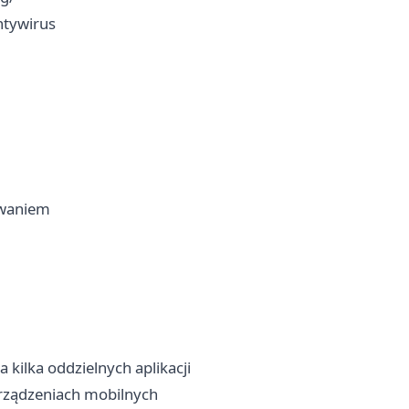
ntywirus
owaniem
kilka oddzielnych aplikacji
 urządzeniach mobilnych