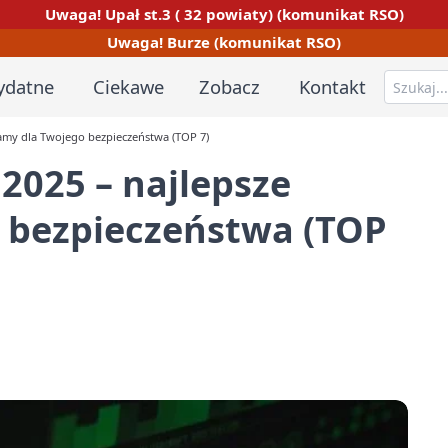
Uwaga! Upał st.3 ( 32 powiaty) (komunikat RSO)
Uwaga! Burze (komunikat RSO)
ydatne
Ciekawe
Zobacz
Kontakt
amy dla Twojego bezpieczeństwa (TOP 7)
2025 – najlepsze
 bezpieczeństwa (TOP