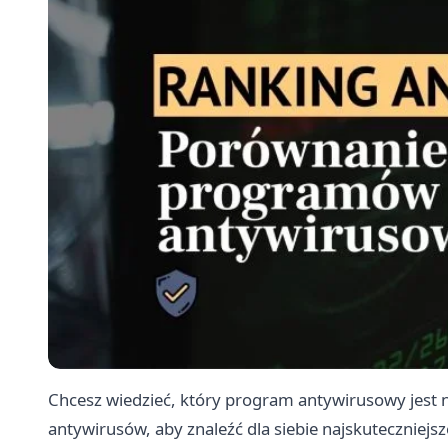
Chcesz wiedzieć, który program antywirusowy jest 
antywirusów, aby znaleźć dla siebie najskuteczniejs