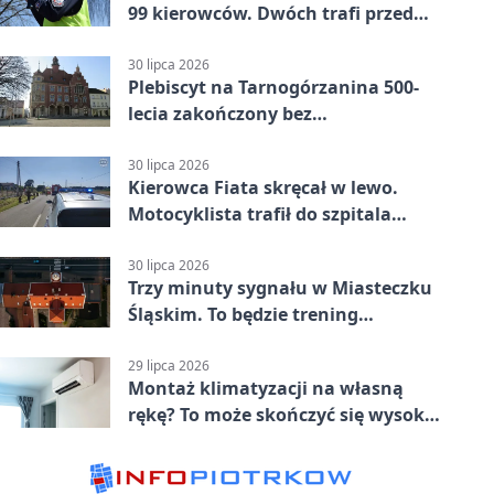
99 kierowców. Dwóch trafi przed
sąd
30 lipca 2026
Plebiscyt na Tarnogórzanina 500-
lecia zakończony bez
rozstrzygnięcia
30 lipca 2026
Kierowca Fiata skręcał w lewo.
Motocyklista trafił do szpitala
śmigłowcem
30 lipca 2026
Trzy minuty sygnału w Miasteczku
Śląskim. To będzie trening
alarmowy
29 lipca 2026
Montaż klimatyzacji na własną
rękę? To może skończyć się wysoką
karą