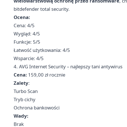
wielowarstwową ochronę przed ransomware
, c
bitdefender total security.
Ocena:
Cena: 4/5
Wygląd: 4/5
Funkcje: 5/5
Łatwość użytkowania: 4/5
Wsparcie: 4/5
4. AVG Internet Security – najlepszy tani antywirus
Cena:
159,00 zł rocznie
Zalety
:
Turbo Scan
Tryb cichy
Ochrona bankowości
Wady:
Brak