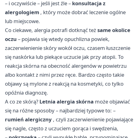
– i oczywiście – jeśli jest źle –
konsultacja z
alergologiem
, który może dobrać leczenie ogólne
lub miejscowe.
Co ciekawe, alergia potrafi dotknąć też
same okolice
oczu
– pojawia się wtedy opuchlizna powiek,
zaczerwienienie skóry wokół oczu, czasem łuszczenie
się naskórka lub piekące uczucie jak przy atopii. To
reakcja skórna na obecność alergenów w powietrzu
albo kontakt z nimi przez ręce. Bardzo często takie
objawy są mylone z reakcją na kosmetyki, co tylko
opóźnia diagnozę.
A co ze skórą?
Letnia alergia skórna
może objawiać
się na różne sposoby – najbardziej typowe to: –
rumień alergiczny
, czyli zaczerwienienie pojawiające
się nagle, często z uczuciem gorąca i swędzenia,
–
pokrzywka
– czyli wypukłe bąble, przypominające