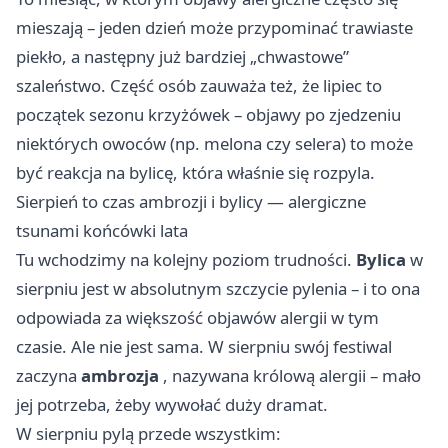
mieszają – jeden dzień może przypominać trawiaste
piekło, a następny już bardziej „chwastowe”
szaleństwo. Część osób zauważa też, że lipiec to
początek sezonu krzyżówek – objawy po zjedzeniu
niektórych owoców (np. melona czy selera) to może
być reakcja na bylicę, która właśnie się rozpyla.
Sierpień to czas ambrozji i bylicy — alergiczne
tsunami końcówki lata
Tu wchodzimy na kolejny poziom trudności.
Bylica
w
sierpniu jest w absolutnym szczycie pylenia – i to ona
odpowiada za większość objawów alergii w tym
czasie. Ale nie jest sama. W sierpniu swój festiwal
zaczyna
ambrozja
, nazywana królową alergii – mało
jej potrzeba, żeby wywołać duży dramat.
W sierpniu pylą przede wszystkim: