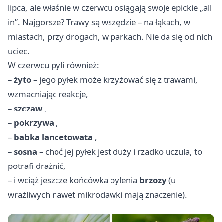
lipca, ale właśnie w czerwcu osiągają swoje epickie „all
in”. Najgorsze? Trawy są wszędzie – na łąkach, w
miastach, przy drogach, w parkach. Nie da się od nich
uciec.
W czerwcu pyli również:
–
żyto
– jego pyłek może krzyżować się z trawami,
wzmacniając reakcje,
–
szczaw
,
–
pokrzywa
,
–
babka lancetowata
,
–
sosna
– choć jej pyłek jest duży i rzadko uczula, to
potrafi drażnić,
– i wciąż jeszcze końcówka pylenia
brzozy
(u
wrażliwych nawet mikrodawki mają znaczenie).