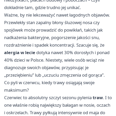
dokładnie tam, gdzie trudno jej unikać.
Ważne, by nie lekceważyć nawet łagodnych objawów.
Przewlekły stan zapalny błony śluzowej nosa czy
spojówek może prowadzić do powikłań, takich jak
nadkażenia bakteryjne, pogorszenie jakości snu,
rozdrażnienie i spadek koncentracji. Szacuje się, że
alergia w lecie
dotyka nawet 30% dorosłych i ponad
40% dzieci w Polsce. Niestety, wiele osób wciąż nie
diagnozuje swoich objawów, przypisując je
„przeziębieniu” lub „uczuciu zmęczenia od gorąca”.
Co pyli w czerwcu, kiedy trawy osiągają swoje
maksimum?
Czerwiec to absolutny szczyt sezonu pylenia
traw
. I to
one właśnie robią największy bałagan w nosie, oczach
i oskrzelach. Trawy pyłkują intensywnie od maja do