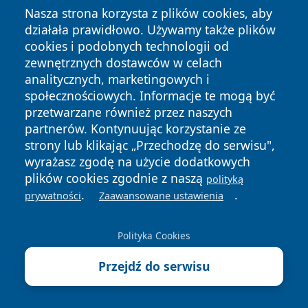
Nasza strona korzysta z plików cookies, aby
4 sierpnia 2026
działała prawidłowo. Używamy także plików
Matki karmiące piersią na ulicach
cookies i podobnych technologii od
Tarnowskich Gór. Mówią o wsparciu
zewnętrznych dostawców w celach
analitycznych, marketingowych i
4 sierpnia 2026
społecznościowych. Informacje te mogą być
Ponad 1,5 promila na hulajnodze.
przetwarzane również przez naszych
Tarnogórzanin dostał 2,5 tys. zł
partnerów. Kontynuując korzystanie ze
mandatu
strony lub klikając „Przechodzę do serwisu",
4 sierpnia 2026
wyrażasz zgodę na użycie dodatkowych
Sześć dekad razem. Historia Cecylii
plików cookies zgodnie z naszą
polityką
i Helmuta Slimok z Miasteczka
.
.
prywatności
Zaawansowane ustawienia
Śląskiego
3 sierpnia 2026
Polityka Cookies
Tarnogórzanki tworzą całą żeńską
kadrę Polski na mistrzostwa Europy
Przejdź do serwisu