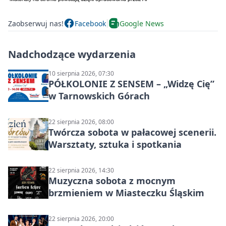
Zaobserwuj nas!
Facebook
Google News
Nadchodzące wydarzenia
10 sierpnia 2026, 07:30
PÓŁKOLONIE Z SENSEM – „Widzę Cię”
w Tarnowskich Górach
22 sierpnia 2026, 08:00
Twórcza sobota w pałacowej scenerii.
Warsztaty, sztuka i spotkania
22 sierpnia 2026, 14:30
Muzyczna sobota z mocnym
brzmieniem w Miasteczku Śląskim
22 sierpnia 2026, 20:00