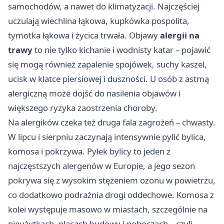
samochodów, a nawet do klimatyzacji. Najczęściej
uczulają wiechlina łąkowa, kupkówka pospolita,
tymotka łąkowa i życica trwała. Objawy
alergii na
trawy
to nie tylko kichanie i wodnisty katar – pojawić
się mogą również zapalenie spojówek, suchy kaszel,
ucisk w klatce piersiowej i duszności. U osób z astmą
alergiczną może dojść do nasilenia objawów i
większego ryzyka zaostrzenia choroby.
Na alergików czeka też druga fala zagrożeń – chwasty.
W lipcu i sierpniu zaczynają intensywnie pylić bylica,
komosa i pokrzywa. Pyłek bylicy to jeden z
najczęstszych alergenów w Europie, a jego sezon
pokrywa się z wysokim stężeniem ozonu w powietrzu,
co dodatkowo podrażnia drogi oddechowe. Komosa z
kolei występuje masowo w miastach, szczególnie na
nieużytkach, placach budowy i poboczach – czyli