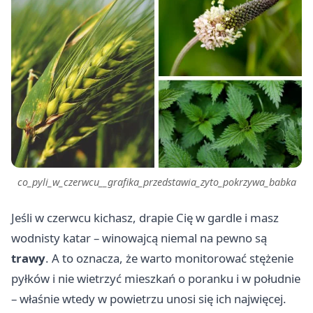
co_pyli_w_czerwcu__grafika_przedstawia_zyto_pokrzywa_babka
Jeśli w czerwcu kichasz, drapie Cię w gardle i masz
wodnisty katar – winowajcą niemal na pewno są
trawy
. A to oznacza, że warto monitorować stężenie
pyłków i nie wietrzyć mieszkań o poranku i w południe
– właśnie wtedy w powietrzu unosi się ich najwięcej.