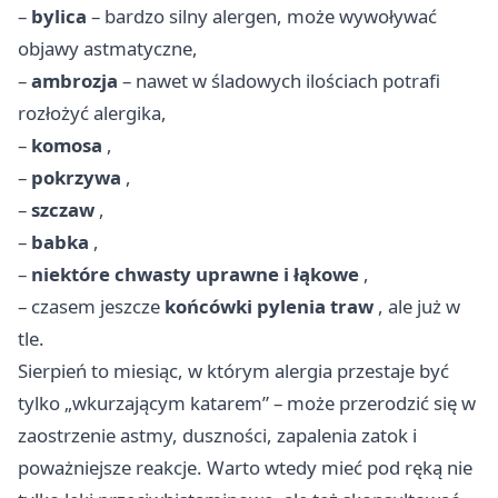
–
bylica
– bardzo silny alergen, może wywoływać
objawy astmatyczne,
–
ambrozja
– nawet w śladowych ilościach potrafi
rozłożyć alergika,
–
komosa
,
–
pokrzywa
,
–
szczaw
,
–
babka
,
–
niektóre chwasty uprawne i łąkowe
,
– czasem jeszcze
końcówki pylenia traw
, ale już w
tle.
Sierpień to miesiąc, w którym alergia przestaje być
tylko „wkurzającym katarem” – może przerodzić się w
zaostrzenie astmy, duszności, zapalenia zatok i
poważniejsze reakcje. Warto wtedy mieć pod ręką nie