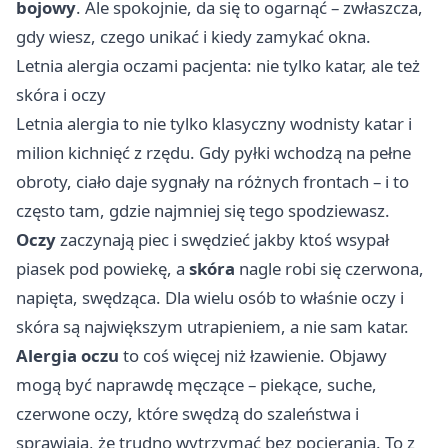
bojowy
. Ale spokojnie, da się to ogarnąć – zwłaszcza,
gdy wiesz, czego unikać i kiedy zamykać okna.
Letnia alergia oczami pacjenta: nie tylko katar, ale też
skóra i oczy
Letnia alergia to nie tylko klasyczny wodnisty katar i
milion kichnięć z rzędu. Gdy pyłki wchodzą na pełne
obroty, ciało daje sygnały na różnych frontach – i to
często tam, gdzie najmniej się tego spodziewasz.
Oczy
zaczynają piec i swędzieć jakby ktoś wsypał
piasek pod powiekę, a
skóra
nagle robi się czerwona,
napięta, swędząca. Dla wielu osób to właśnie oczy i
skóra są największym utrapieniem, a nie sam katar.
Alergia oczu
to coś więcej niż łzawienie. Objawy
mogą być naprawdę męczące – piekące, suche,
czerwone oczy, które swędzą do szaleństwa i
sprawiają, że trudno wytrzymać bez pocierania. To z