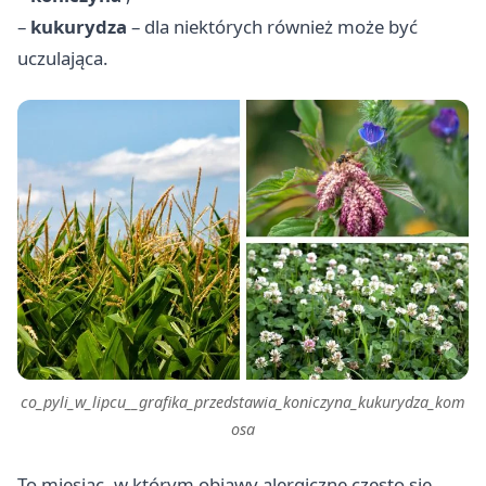
–
kukurydza
– dla niektórych również może być
uczulająca.
co_pyli_w_lipcu__grafika_przedstawia_koniczyna_kukurydza_kom
osa
To miesiąc, w którym objawy alergiczne często się