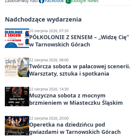
Zaobserwuj nas!
Facebook
Google News
Nadchodzące wydarzenia
10 sierpnia 2026, 07:30
PÓŁKOLONIE Z SENSEM – „Widzę Cię”
w Tarnowskich Górach
22 sierpnia 2026, 08:00
Twórcza sobota w pałacowej scenerii.
Warsztaty, sztuka i spotkania
22 sierpnia 2026, 14:30
Muzyczna sobota z mocnym
brzmieniem w Miasteczku Śląskim
22 sierpnia 2026, 20:00
Operetka na dziedzińcu pod
gwiazdami w Tarnowskich Górach