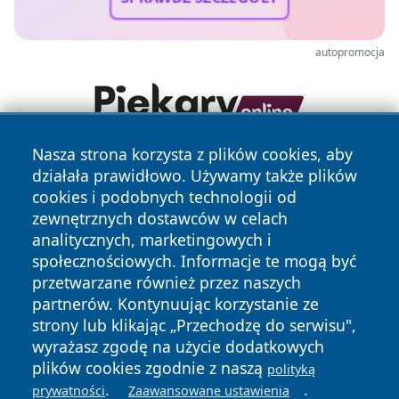
autopromocja
Nasza strona korzysta z plików cookies, aby
działała prawidłowo. Używamy także plików
cookies i podobnych technologii od
zewnętrznych dostawców w celach
analitycznych, marketingowych i
społecznościowych. Informacje te mogą być
Copyright © 2026 tarnowskie24.pl Wszystkie prawa
przetwarzane również przez naszych
zastrzeżone.
partnerów. Kontynuując korzystanie ze
strony lub klikając „Przechodzę do serwisu",
wyrażasz zgodę na użycie dodatkowych
Polityka
Polityka
News
Autorzy
plików cookies zgodnie z naszą
polityką
Prywatności
Cookies
.
.
prywatności
Zaawansowane ustawienia