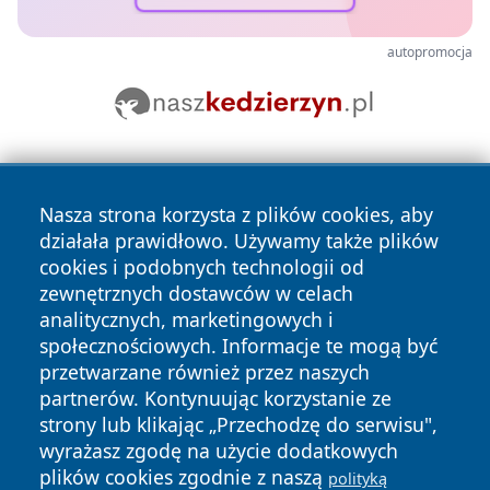
autopromocja
Nasza strona korzysta z plików cookies, aby
działała prawidłowo. Używamy także plików
cookies i podobnych technologii od
zewnętrznych dostawców w celach
Copyright © 2026 tarnowskie24.pl Wszystkie prawa
analitycznych, marketingowych i
zastrzeżone.
społecznościowych. Informacje te mogą być
przetwarzane również przez naszych
partnerów. Kontynuując korzystanie ze
Polityka
Polityka
News
Autorzy
strony lub klikając „Przechodzę do serwisu",
Prywatności
Cookies
wyrażasz zgodę na użycie dodatkowych
plików cookies zgodnie z naszą
polityką