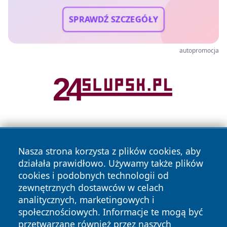
SPRAWDŹ SZCZEGÓŁY
autopromocja
Nasza strona korzysta z plików cookies, aby
działała prawidłowo. Używamy także plików
cookies i podobnych technologii od
zewnętrznych dostawców w celach
Copyright © 2026 tarnowskie24.pl Wszystkie prawa
analitycznych, marketingowych i
zastrzeżone.
społecznościowych. Informacje te mogą być
przetwarzane również przez naszych