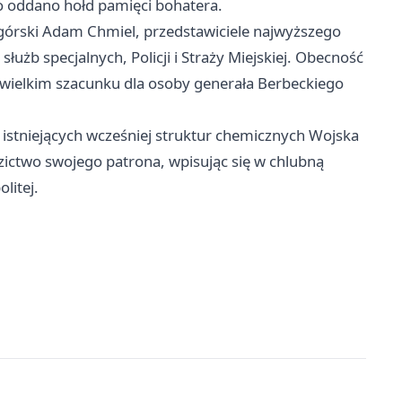
o oddano hołd pamięci bohatera.
ogórski Adam Chmiel, przedstawiciele najwyższego
użb specjalnych, Policji i Straży Miejskiej. Obecność
o wielkim szacunku dla osoby generała Berbeckiego
 istniejących wcześniej struktur chemicznych Wojska
zictwo swojego patrona, wpisując się w chlubną
litej.