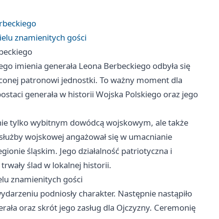
erbeckiego
ielu znamienitych gości
rbeckiego
ego imienia generała Leona Berbeckiego odbyła się
ęconej patronowi jednostki. To ważny moment dla
postaci generała w historii Wojska Polskiego oraz jego
 nie tylko wybitnym dowódcą wojskowym, ale także
służby wojskowej angażował się w umacnianie
ionie śląskim. Jego działalność patriotyczna i
rwały ślad w lokalnej historii.
elu znamienitych gości
ydarzeniu podniosły charakter. Następnie nastąpiło
nerała oraz skrót jego zasług dla Ojczyzny. Ceremonię