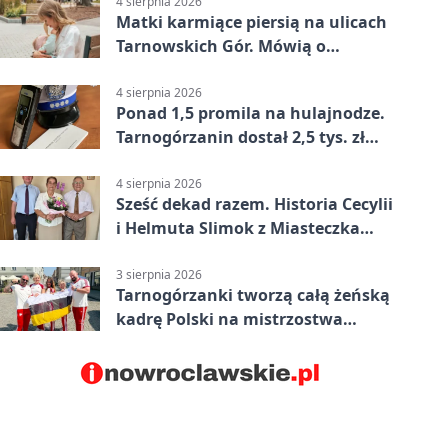
4 sierpnia 2026
Matki karmiące piersią na ulicach
Tarnowskich Gór. Mówią o
wsparciu
4 sierpnia 2026
Ponad 1,5 promila na hulajnodze.
Tarnogórzanin dostał 2,5 tys. zł
mandatu
4 sierpnia 2026
Sześć dekad razem. Historia Cecylii
i Helmuta Slimok z Miasteczka
Śląskiego
3 sierpnia 2026
Tarnogórzanki tworzą całą żeńską
kadrę Polski na mistrzostwa
Europy