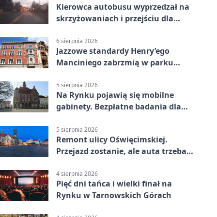
Kierowca autobusu wyprzedzał na
skrzyżowaniach i przejściu dla
pieszych
6 sierpnia 2026
Jazzowe standardy Henry’ego
Manciniego zabrzmią w parku
Pałacu w Rybnej
5 sierpnia 2026
Na Rynku pojawią się mobilne
gabinety. Bezpłatne badania dla
mieszkańców
5 sierpnia 2026
Remont ulicy Oświęcimskiej.
Przejazd zostanie, ale auta trzeba
przeparkować
4 sierpnia 2026
Pięć dni tańca i wielki finał na
Rynku w Tarnowskich Górach