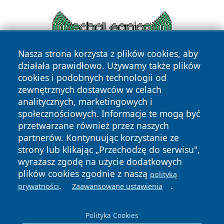
Nasza strona korzysta z plików cookies, aby
działała prawidłowo. Używamy także plików
cookies i podobnych technologii od
zewnętrznych dostawców w celach
analitycznych, marketingowych i
społecznościowych. Informacje te mogą być
przetwarzane również przez naszych
Copyright © 2026 tarnowskie24.pl Wszystkie prawa
zastrzeżone.
partnerów. Kontynuując korzystanie ze
strony lub klikając „Przechodzę do serwisu",
wyrażasz zgodę na użycie dodatkowych
Polityka
Polityka
plików cookies zgodnie z naszą
polityką
News
Autorzy
Prywatności
Cookies
.
.
prywatności
Zaawansowane ustawienia
Polityka Cookies