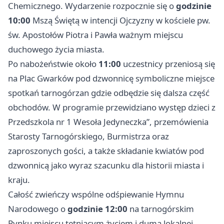
Chemicznego. Wydarzenie rozpocznie się o
godzinie
10:00
Mszą Świętą w intencji Ojczyzny w kościele pw.
św. Apostołów Piotra i Pawła ważnym miejscu
duchowego życia miasta.
Po nabożeństwie około
11:00
uczestnicy przeniosą się
na Plac Gwarków pod dzwonnicę symboliczne miejsce
spotkań tarnogórzan gdzie odbędzie się dalsza część
obchodów. W programie przewidziano występ dzieci z
Przedszkola nr 1 Wesoła Jedyneczka”, przemówienia
Starosty Tarnogórskiego, Burmistrza oraz
zaproszonych gości, a także składanie kwiatów pod
dzwonnicą jako wyraz szacunku dla historii miasta i
kraju.
Całość zwieńczy wspólne odśpiewanie Hymnu
Narodowego o
godzinie 12:00
na tarnogórskim
Rynku miejscu tętniącym życiem i dumą lokalnej