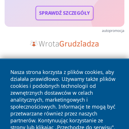
SPRAWDŹ SZCZEGÓŁY
autopromocja
Nasza strona korzysta z plików cookies, aby
działała prawidłowo. Używamy także plików
cookies i podobnych technologii od
zewnętrznych dostawców w celach
Copyright © 2026 tarnowskie24.pl Wszystkie prawa
analitycznych, marketingowych i
zastrzeżone.
społecznościowych. Informacje te mogą być
przetwarzane również przez naszych
partnerów. Kontynuując korzystanie ze
Polityka
Polityka
News
Autorzy
strony lub klikając „Przechodzę do serwisu",
Prywatności
Cookies