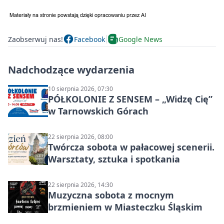
Zaobserwuj nas!
Facebook
Google News
Nadchodzące wydarzenia
10 sierpnia 2026, 07:30
PÓŁKOLONIE Z SENSEM – „Widzę Cię”
w Tarnowskich Górach
22 sierpnia 2026, 08:00
Twórcza sobota w pałacowej scenerii.
Warsztaty, sztuka i spotkania
22 sierpnia 2026, 14:30
Muzyczna sobota z mocnym
brzmieniem w Miasteczku Śląskim