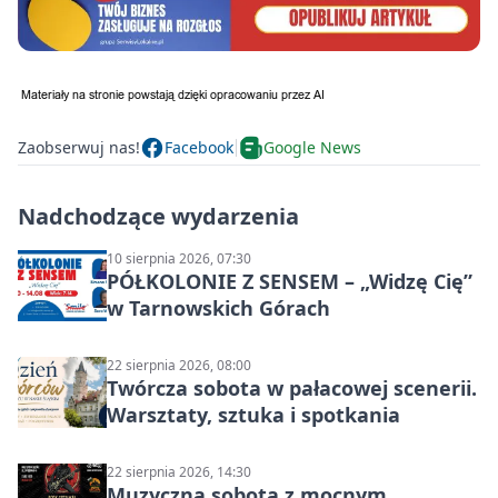
Zaobserwuj nas!
Facebook
Google News
Nadchodzące wydarzenia
10 sierpnia 2026, 07:30
PÓŁKOLONIE Z SENSEM – „Widzę Cię”
w Tarnowskich Górach
22 sierpnia 2026, 08:00
Twórcza sobota w pałacowej scenerii.
Warsztaty, sztuka i spotkania
22 sierpnia 2026, 14:30
Muzyczna sobota z mocnym