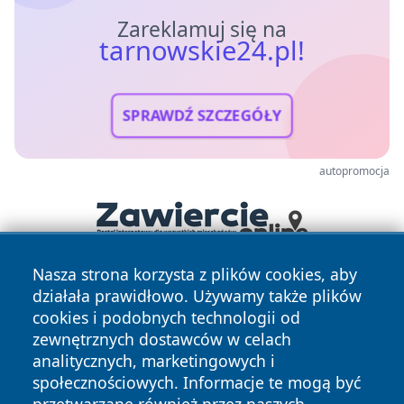
Zareklamuj się na
tarnowskie24.pl!
SPRAWDŹ SZCZEGÓŁY
autopromocja
Nasza strona korzysta z plików cookies, aby
działała prawidłowo. Używamy także plików
cookies i podobnych technologii od
zewnętrznych dostawców w celach
analitycznych, marketingowych i
społecznościowych. Informacje te mogą być
Copyright © 2026 tarnowskie24.pl Wszystkie prawa