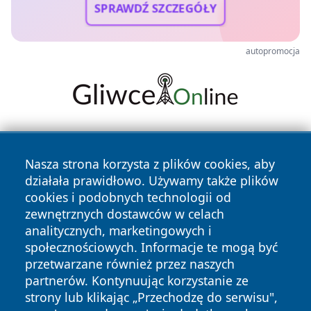
SPRAWDŹ SZCZEGÓŁY
autopromocja
Nasza strona korzysta z plików cookies, aby
działała prawidłowo. Używamy także plików
cookies i podobnych technologii od
zewnętrznych dostawców w celach
Copyright © 2026 tarnowskie24.pl Wszystkie prawa
analitycznych, marketingowych i
zastrzeżone.
społecznościowych. Informacje te mogą być
przetwarzane również przez naszych
partnerów. Kontynuując korzystanie ze
Polityka
Polityka
News
Autorzy
strony lub klikając „Przechodzę do serwisu",
Prywatności
Cookies