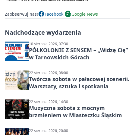
Zaobserwuj nas!
Facebook
Google News
Nadchodzące wydarzenia
10 sierpnia 2026, 07:30
PÓŁKOLONIE Z SENSEM – „Widzę Cię”
w Tarnowskich Górach
22 sierpnia 2026, 08:00
Twórcza sobota w pałacowej scenerii.
Warsztaty, sztuka i spotkania
22 sierpnia 2026, 14:30
Muzyczna sobota z mocnym
brzmieniem w Miasteczku Śląskim
22 sierpnia 2026, 20:00