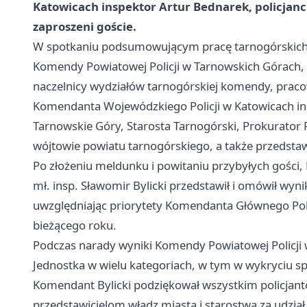
Katowicach inspektor Artur Bednarek, policjanc
zaproszeni goście.
W spotkaniu podsumowującym pracę tarnogórskich 
Komendy Powiatowej Policji w Tarnowskich Górach, u
naczelnicy wydziałów tarnogórskiej komendy, pracown
Komendanta Wojewódzkiego Policji w Katowicach in
Tarnowskie Góry, Starosta Tarnogórski, Prokurator
wójtowie powiatu tarnogórskiego, a także przedstaw
Po złożeniu meldunku i powitaniu przybyłych gości
mł. insp. Sławomir Bylicki przedstawił i omówił wynik
uwzględniając priorytety Komendanta Głównego Policji
bieżącego roku.
Podczas narady wyniki Komendy Powiatowej Policji
Jednostka w wielu kategoriach, w tym w wykryciu s
Komendant Bylicki podziękował wszystkim policjanto
przedstawicielom władz miasta i starostwa za udzi