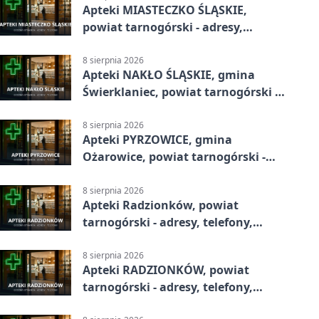
Apteki MIASTECZKO ŚLĄSKIE,
powiat tarnogórski - adresy,
telefony, godziny otwarcia
8 sierpnia 2026
Apteki NAKŁO ŚLĄSKIE, gmina
Świerklaniec, powiat tarnogórski -
adresy, telefony, godziny otwarcia
8 sierpnia 2026
Apteki PYRZOWICE, gmina
Ożarowice, powiat tarnogórski -
adresy, telefony, godziny otwarcia
8 sierpnia 2026
Apteki Radzionków, powiat
tarnogórski - adresy, telefony,
godziny otwarcia
8 sierpnia 2026
Apteki RADZIONKÓW, powiat
tarnogórski - adresy, telefony,
godziny otwarcia