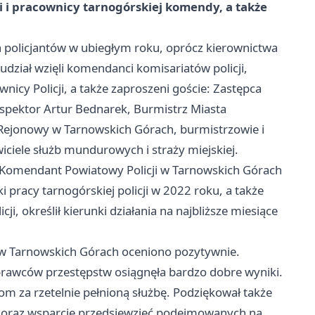
i i pracownicy tarnogórskiej komendy, a także
policjantów w ubiegłym roku, oprócz kierownictwa
dział wzięli komendanci komisariatów policji,
icy Policji, a także zaproszeni goście: Zastępca
spektor Artur Bednarek, Burmistrz Miasta
 Rejonowy w Tarnowskich Górach, burmistrzowie i
iciele służb mundurowych i straży miejskiej.
, Komendant Powiatowy Policji w Tarnowskich Górach
i pracy tarnogórskiej policji w 2022 roku, a także
, określił kierunki działania na najbliższe miesiące
 w Tarnowskich Górach oceniono pozytywnie.
prawców przestępstw osiągnęła bardzo dobre wyniki.
m za rzetelnie pełnioną służbę. Podziękował także
ał oraz wsparcie przedsięwzięć podejmowanych na