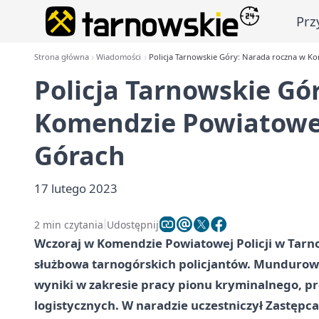
Prz
Strona główna
Wiadomości
Policja Tarnowskie Góry: Narada roczna w Ko
Policja Tarnowskie Gó
Komendzie Powiatowej
Górach
17 lutego 2023
2 min czytania
Udostępnij
Wczoraj w Komendzie Powiatowej Policji w Tarn
służbowa tarnogórskich policjantów. Mundurow
wyniki w zakresie pracy pionu kryminalnego, pr
logistycznych. W naradzie uczestniczył Zastęp