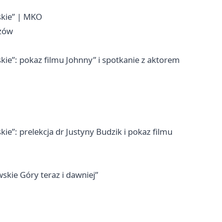
skie” | MKO
rzów
skie”: pokaz filmu Johnny” i spotkanie z aktorem
kie”: prelekcja dr Justyny Budzik i pokaz filmu
skie Góry teraz i dawniej”