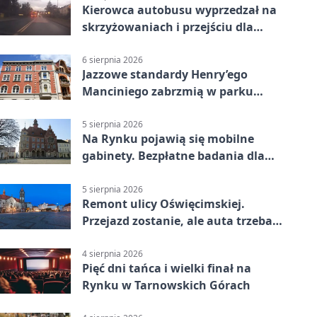
Kierowca autobusu wyprzedzał na
skrzyżowaniach i przejściu dla
pieszych
6 sierpnia 2026
Jazzowe standardy Henry’ego
Manciniego zabrzmią w parku
Pałacu w Rybnej
5 sierpnia 2026
Na Rynku pojawią się mobilne
gabinety. Bezpłatne badania dla
mieszkańców
5 sierpnia 2026
Remont ulicy Oświęcimskiej.
Przejazd zostanie, ale auta trzeba
przeparkować
4 sierpnia 2026
Pięć dni tańca i wielki finał na
Rynku w Tarnowskich Górach