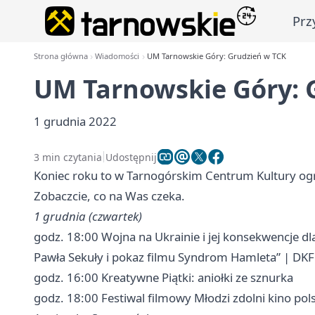
Prz
Strona główna
Wiadomości
UM Tarnowskie Góry: Grudzień w TCK
UM Tarnowskie Góry: 
1 grudnia 2022
3 min czytania
Udostępnij
Koniec roku to w Tarnogórskim Centrum Kultury ogr
Zobaczcie, co na Was czeka.
1 grudnia (czwartek)
godz. 18:00 Wojna na Ukrainie i jej konsekwencje dl
Pawła Sekuły i pokaz filmu Syndrom Hamleta” | DKF
godz. 16:00 Kreatywne Piątki: aniołki ze sznurka
godz. 18:00 Festiwal filmowy Młodzi zdolni kino polsk