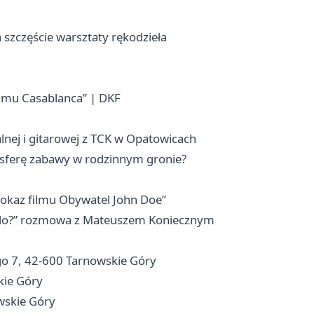
szczęście warsztaty rękodzieła
ilmu Casablanca” | DKF
nej i gitarowej z TCK w Opatowicach
sferę zabawy w rodzinnym gronie?
okaz filmu Obywatel John Doe”
elo?” rozmowa z Mateuszem Koniecznym
ego 7, 42-600 Tarnowskie Góry
kie Góry
wskie Góry