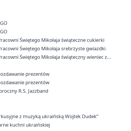
EGO
EGO
Pracowni Świętego Mikołaja świąteczne cukierki
Pracowni Świętego Mikołaja srebrzyste gwiazdki
Pracowni Świętego Mikołaja świąteczny wieniec z…
i rozdawanie prezentów
i rozdawanie prezentów
oroczny R.S. Jazzband
erkusyjne z muzyką ukraińską Wojtek Dudek”
rne kuchni ukraińskiej