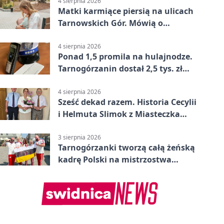
4 sierpnia 2026
Matki karmiące piersią na ulicach
Tarnowskich Gór. Mówią o
wsparciu
4 sierpnia 2026
Ponad 1,5 promila na hulajnodze.
Tarnogórzanin dostał 2,5 tys. zł
mandatu
4 sierpnia 2026
Sześć dekad razem. Historia Cecylii
i Helmuta Slimok z Miasteczka
Śląskiego
3 sierpnia 2026
Tarnogórzanki tworzą całą żeńską
kadrę Polski na mistrzostwa
Europy