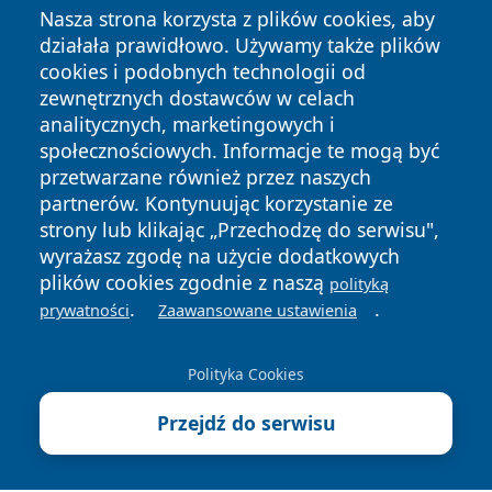
Nasza strona korzysta z plików cookies, aby
działała prawidłowo. Używamy także plików
cookies i podobnych technologii od
zewnętrznych dostawców w celach
analitycznych, marketingowych i
społecznościowych. Informacje te mogą być
przetwarzane również przez naszych
Copyright © 2026 tarnowskie24.pl Wszystkie prawa
partnerów. Kontynuując korzystanie ze
zastrzeżone.
strony lub klikając „Przechodzę do serwisu",
wyrażasz zgodę na użycie dodatkowych
Polityka
Polityka
plików cookies zgodnie z naszą
polityką
News
Autorzy
Prywatności
Cookies
.
.
prywatności
Zaawansowane ustawienia
Polityka Cookies
Przejdź do serwisu