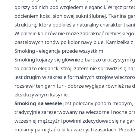
gorszy od nich pod względem elegancji. Wręcz przec
odcieniem kości słoniowej sukni ślubnej. Tkanina 
strukturę, która podkreśla naturalny charakter tkani
W palecie kolorów nie może zabraknąć niebieskiego 
pastelowych tonów po kolor navy blue. Kamizelka 
Smoking - elegancja przede wszystkim
Smoking kojarzy się głównie z bardzo uroczystymi ga
to bardzo elegancki strój, zatem nie sprawdzi się 
jest drugim w zakresie formalnych strojów wieczor
rozsławił ten garnitur - dobrze wygląda również na
ekskluzywnym kasynie.
Smoking na wesele
jest polecany panom młodym, kt
tradycyjnie zarezerwowany na wieczorne i nocne prz
wcześniej mężczyźni powinni zdecydować się na garn
musimy pamiętać o kilku ważnych zasadach. Przed