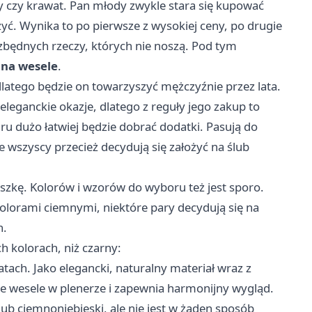
ty czy krawat. Pan młody zwykle stara się kupować
żyć. Wynika to po pierwsze z wysokiej ceny, po drugie
e zbędnych rzeczy, których nie noszą. Pod tym
na wesele
.
dlatego będzie on towarzyszyć mężczyźnie przez lata.
eleganckie okazje, dlatego z reguły jego zakup to
ru dużo łatwiej będzie dobrać dodatki. Pasują do
e wszyscy przecież decydują się założyć na ślub
zkę. Kolorów i wzorów do wyboru też jest sporo.
kolorami ciemnymi, niektóre pary decydują się na
h.
 kolorach, niż czarny:
atach. Jako elegancki, naturalny materiał wraz z
ie wesele w plenerze i zapewnia harmonijny wygląd.
lub ciemnoniebieski, ale nie jest w żaden sposób