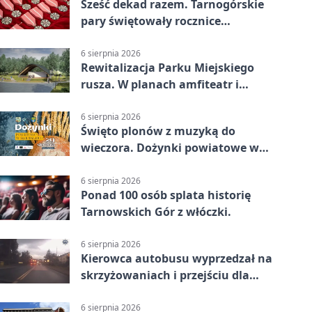
Sześć dekad razem. Tarnogórskie
pary świętowały rocznice
małżeństwa
6 sierpnia 2026
Rewitalizacja Parku Miejskiego
rusza. W planach amfiteatr i
replika wąskotorówki
6 sierpnia 2026
Święto plonów z muzyką do
wieczora. Dożynki powiatowe w
Świerklańcu
6 sierpnia 2026
Ponad 100 osób splata historię
Tarnowskich Gór z włóczki.
6 sierpnia 2026
Kierowca autobusu wyprzedzał na
skrzyżowaniach i przejściu dla
pieszych
6 sierpnia 2026