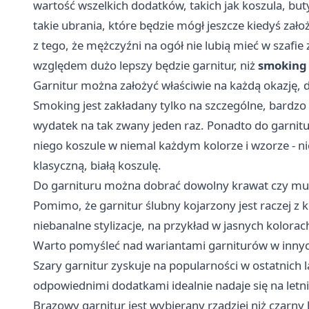
wartość wszelkich dodatków, takich jak koszula, bu
takie ubrania, które będzie mógł jeszcze kiedyś zało
z tego, że mężczyźni na ogół nie lubią mieć w szafi
względem dużo lepszy będzie garnitur, niż
smoking 
Garnitur można założyć właściwie na każdą okazję, 
Smoking jest zakładany tylko na szczególne, bardzo 
wydatek na tak zwany jeden raz. Ponadto do garnitu
niego koszule w niemal każdym kolorze i wzorze - ni
klasyczną, białą koszulę.
Do garnituru można dobrać dowolny krawat czy mus
Pomimo, że garnitur ślubny kojarzony jest raczej z 
niebanalne stylizacje, na przykład w jasnych kolorac
Warto pomyśleć nad wariantami garniturów w innych
Szary garnitur zyskuje na popularności w ostatnich l
odpowiednimi dodatkami idealnie nadaje się na letn
Brązowy garnitur jest wybierany rzadziej niż czarny 