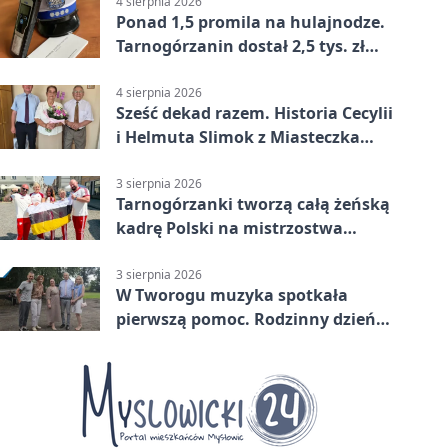
4 sierpnia 2026
Ponad 1,5 promila na hulajnodze.
Tarnogórzanin dostał 2,5 tys. zł
mandatu
4 sierpnia 2026
Sześć dekad razem. Historia Cecylii
i Helmuta Slimok z Miasteczka
Śląskiego
3 sierpnia 2026
Tarnogórzanki tworzą całą żeńską
kadrę Polski na mistrzostwa
Europy
3 sierpnia 2026
W Tworogu muzyka spotkała
pierwszą pomoc. Rodzinny dzień
pełen atrakcji