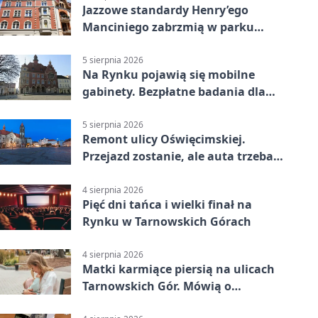
Jazzowe standardy Henry’ego
Manciniego zabrzmią w parku
Pałacu w Rybnej
5 sierpnia 2026
Na Rynku pojawią się mobilne
gabinety. Bezpłatne badania dla
mieszkańców
5 sierpnia 2026
Remont ulicy Oświęcimskiej.
Przejazd zostanie, ale auta trzeba
przeparkować
4 sierpnia 2026
Pięć dni tańca i wielki finał na
Rynku w Tarnowskich Górach
4 sierpnia 2026
Matki karmiące piersią na ulicach
Tarnowskich Gór. Mówią o
wsparciu