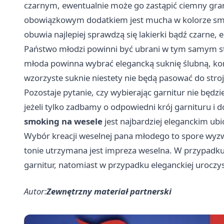
czarnym, ewentualnie może go zastąpić ciemny gran
obowiązkowym dodatkiem jest mucha w kolorze sm
obuwia najlepiej sprawdzą się lakierki bądź czarne, 
Państwo młodzi powinni być ubrani w tym samym st
młoda powinna wybrać elegancką suknię ślubną, konie
wzorzyste suknie niestety nie będą pasować do str
Pozostaje pytanie, czy wybierając garnitur nie będ
jeżeli tylko zadbamy o odpowiedni krój garnituru i 
smoking na wesele
jest najbardziej eleganckim ub
Wybór kreacji weselnej pana młodego to spore wyzw
tonie utrzymana jest impreza weselna. W przypadku m
garnitur, natomiast w przypadku eleganckiej uroczy
Autor:
Zewnętrzny materiał partnerski