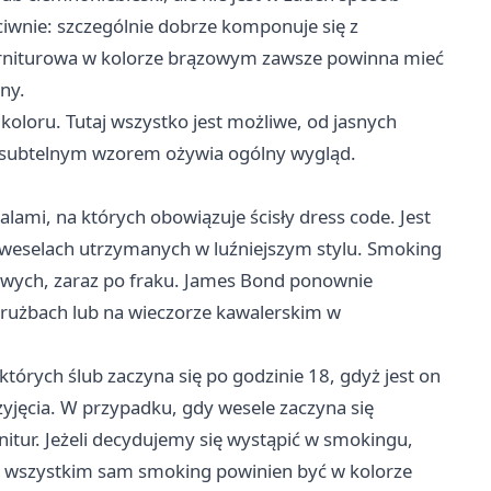
iwnie: szczególnie dobrze komponuje się z
garniturowa w kolorze brązowym zawsze powinna mieć
ny.
koloru. Tutaj wszystko jest możliwe, od jasnych
z subtelnym wzorem ożywia ogólny wygląd.
lami, na których obowiązuje ścisły dress code. Jest
na weselach utrzymanych w luźniejszym stylu. Smoking
owych, zaraz po fraku. James Bond ponownie
 drużbach lub na wieczorze kawalerskim w
órych ślub zaczyna się po godzinie 18, gdyż jest on
yjęcia. W przypadku, gdy wesele zaczyna się
itur. Jeżeli decydujemy się wystąpić w smokingu,
e wszystkim sam smoking powinien być w kolorze