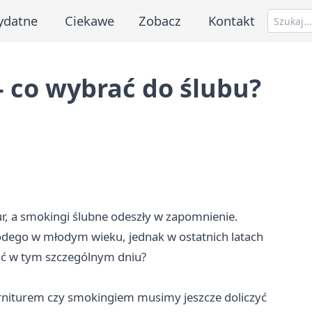
ydatne
Ciekawe
Zobacz
Kontakt
- co wybrać do ślubu?
r, a
smokingi ślubne
odeszły w zapomnienie.
łodego w młodym wieku, jednak w ostatnich latach
ać w tym szczególnym dniu?
arniturem czy smokingiem musimy jeszcze doliczyć