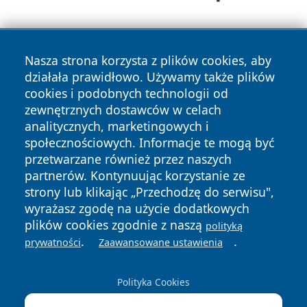
Nasza strona korzysta z plików cookies, aby
działała prawidłowo. Używamy także plików
cookies i podobnych technologii od
zewnętrznych dostawców w celach
Copyright © 2026 tarnowskie24.pl Wszystkie prawa
analitycznych, marketingowych i
zastrzeżone.
społecznościowych. Informacje te mogą być
przetwarzane również przez naszych
partnerów. Kontynuując korzystanie ze
Polityka
Polityka
News
Autorzy
strony lub klikając „Przechodzę do serwisu",
Prywatności
Cookies
wyrażasz zgodę na użycie dodatkowych
plików cookies zgodnie z naszą
polityką
.
.
prywatności
Zaawansowane ustawienia
Polityka Cookies