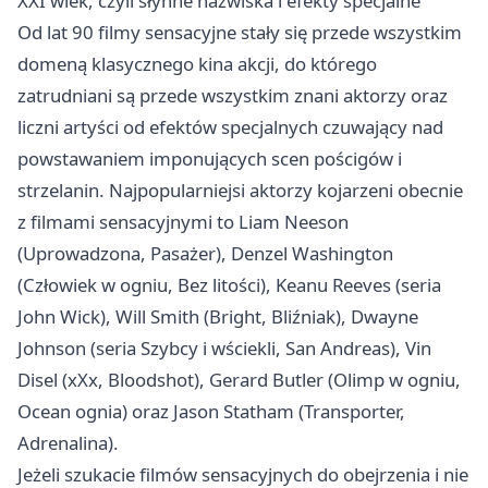
XXI wiek, czyli słynne nazwiska i efekty specjalne
Od lat 90 filmy sensacyjne stały się przede wszystkim
domeną klasycznego kina akcji, do którego
zatrudniani są przede wszystkim znani aktorzy oraz
liczni artyści od efektów specjalnych czuwający nad
powstawaniem imponujących scen pościgów i
strzelanin. Najpopularniejsi aktorzy kojarzeni obecnie
z filmami sensacyjnymi to Liam Neeson
(Uprowadzona, Pasażer), Denzel Washington
(Człowiek w ogniu, Bez litości), Keanu Reeves (seria
John Wick), Will Smith (Bright, Bliźniak), Dwayne
Johnson (seria Szybcy i wściekli, San Andreas), Vin
Disel (xXx, Bloodshot), Gerard Butler (Olimp w ogniu,
Ocean ognia) oraz Jason Statham (Transporter,
Adrenalina).
Jeżeli szukacie filmów sensacyjnych do obejrzenia i nie