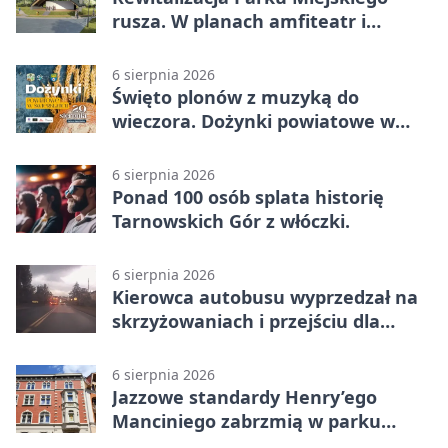
rusza. W planach amfiteatr i
replika wąskotorówki
6 sierpnia 2026
Święto plonów z muzyką do
wieczora. Dożynki powiatowe w
Świerklańcu
6 sierpnia 2026
Ponad 100 osób splata historię
Tarnowskich Gór z włóczki.
6 sierpnia 2026
Kierowca autobusu wyprzedzał na
skrzyżowaniach i przejściu dla
pieszych
6 sierpnia 2026
Jazzowe standardy Henry’ego
Manciniego zabrzmią w parku
Pałacu w Rybnej