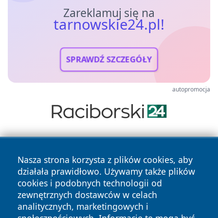
Zareklamuj się na
tarnowskie24.pl!
SPRAWDŹ SZCZEGÓŁY
autopromocja
Nasza strona korzysta z plików cookies, aby
działała prawidłowo. Używamy także plików
cookies i podobnych technologii od
zewnętrznych dostawców w celach
Copyright © 2026 tarnowskie24.pl Wszystkie prawa
analitycznych, marketingowych i
zastrzeżone.