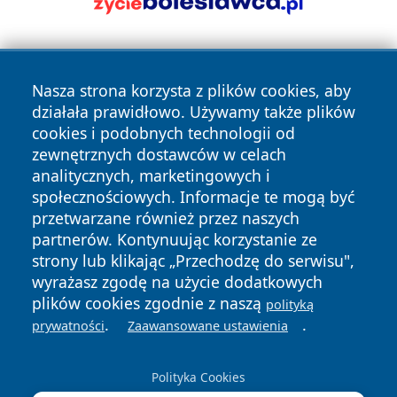
Nasza strona korzysta z plików cookies, aby
działała prawidłowo. Używamy także plików
cookies i podobnych technologii od
zewnętrznych dostawców w celach
Copyright © 2026 tarnowskie24.pl Wszystkie prawa
analitycznych, marketingowych i
zastrzeżone.
społecznościowych. Informacje te mogą być
przetwarzane również przez naszych
partnerów. Kontynuując korzystanie ze
Polityka
Polityka
News
Autorzy
strony lub klikając „Przechodzę do serwisu",
Prywatności
Cookies
wyrażasz zgodę na użycie dodatkowych
plików cookies zgodnie z naszą
polityką
.
.
prywatności
Zaawansowane ustawienia
Polityka Cookies