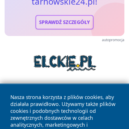
tarnowskie24.pl!
SPRAWDŹ SZCZEGÓŁY
autopromocja
Nasza strona korzysta z plików cookies, aby
działała prawidłowo. Używamy także plików
cookies i podobnych technologii od
zewnętrznych dostawców w celach
Copyright © 2026 tarnowskie24.pl Wszystkie prawa
analitycznych, marketingowych i
zastrzeżone.