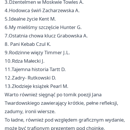
3.Dżentelmen w Moskwie Towles A.
4.Hodowca świń Zacharzewska A.
5.Idealne życie Kent M.
6.My mieliśmy szczęście Hunter G.
7.Ostatnia chowa klucz Grabowska A.
8. Pani Kebab Czul K.
9.Rodzinne więzy Timmer J.L.
10.Rdza Małecki J.
11.Tajemna historia Tartt D.
12.Zadry- Rutkowski D.
13.Złodzieje książek Pearl M.
Warto również sięgnąć po tomik poezji Jana
Twardowskiego zawierający krótkie, pełne refleksji,
zadumy, ironii wiersze.
To ładne, również pod względem graficznym wydanie,
może być trafionym prezentem pod choinkę.