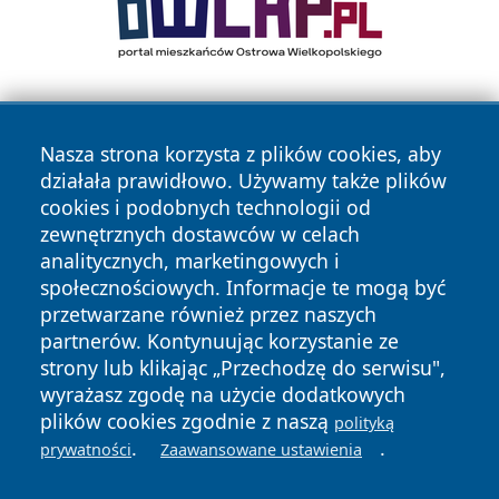
Nasza strona korzysta z plików cookies, aby
działała prawidłowo. Używamy także plików
cookies i podobnych technologii od
zewnętrznych dostawców w celach
Copyright © 2026 tarnowskie24.pl Wszystkie prawa
analitycznych, marketingowych i
zastrzeżone.
społecznościowych. Informacje te mogą być
przetwarzane również przez naszych
partnerów. Kontynuując korzystanie ze
Polityka
Polityka
News
Autorzy
strony lub klikając „Przechodzę do serwisu",
Prywatności
Cookies
wyrażasz zgodę na użycie dodatkowych
plików cookies zgodnie z naszą
polityką
.
.
prywatności
Zaawansowane ustawienia