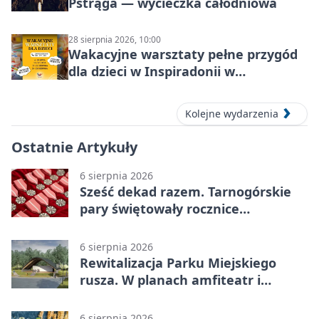
Pstrąga — wycieczka całodniowa
28 sierpnia 2026, 10:00
Wakacyjne warsztaty pełne przygód
dla dzieci w Inspiradonii w
Tarnowskich Górach
Kolejne wydarzenia
Ostatnie Artykuły
6 sierpnia 2026
Sześć dekad razem. Tarnogórskie
pary świętowały rocznice
małżeństwa
6 sierpnia 2026
Rewitalizacja Parku Miejskiego
rusza. W planach amfiteatr i
replika wąskotorówki
6 sierpnia 2026