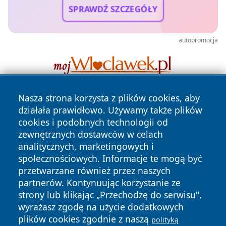
SPRAWDŹ SZCZEGÓŁY
autopromocja
Nasza strona korzysta z plików cookies, aby
działała prawidłowo. Używamy także plików
cookies i podobnych technologii od
zewnętrznych dostawców w celach
analitycznych, marketingowych i
społecznościowych. Informacje te mogą być
Copyright © 2026 tarnowskie24.pl Wszystkie prawa
zastrzeżone.
przetwarzane również przez naszych
partnerów. Kontynuując korzystanie ze
strony lub klikając „Przechodzę do serwisu",
Polityka
Polityka
wyrażasz zgodę na użycie dodatkowych
News
Autorzy
Prywatności
Cookies
plików cookies zgodnie z naszą
polityką