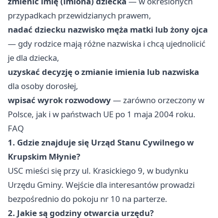
zmienić imię (imiona) dziecka
— w określonych
przypadkach przewidzianych prawem,
nadać dziecku nazwisko męża matki lub żony ojca
— gdy rodzice mają różne nazwiska i chcą ujednolicić
je dla dziecka,
uzyskać decyzję o zmianie imienia lub nazwiska
dla osoby dorosłej,
wpisać wyrok rozwodowy
— zarówno orzeczony w
Polsce, jak i w państwach UE po 1 maja 2004 roku.
FAQ
1. Gdzie znajduje się Urząd Stanu Cywilnego w
Krupskim Młynie?
USC mieści się przy ul. Krasickiego 9, w budynku
Urzędu Gminy. Wejście dla interesantów prowadzi
bezpośrednio do pokoju nr 10 na parterze.
2. Jakie są godziny otwarcia urzędu?