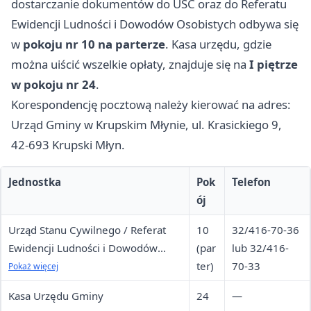
dostarczanie dokumentów do USC oraz do Referatu
Ewidencji Ludności i Dowodów Osobistych odbywa się
w
pokoju nr 10 na parterze
. Kasa urzędu, gdzie
można uiścić wszelkie opłaty, znajduje się na
I piętrze
w pokoju nr 24
.
Korespondencję pocztową należy kierować na adres:
Urząd Gminy w Krupskim Młynie, ul. Krasickiego 9,
42-693 Krupski Młyn.
Jednostka
Pok
Telefon
ój
Urząd Stanu Cywilnego / Referat
10
32/416-70-36
Ewidencji Ludności i Dowodów
(par
lub 32/416-
Osobistych
ter)
70-33
Pokaż więcej
Kasa Urzędu Gminy
24
—