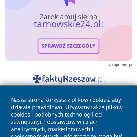
Zareklamuj się na
tarnowskie24.pl!
SPRAWDŹ SZCZEGÓŁY
autopromocja
Nasza strona korzysta z plików cookies, aby
działała prawidłowo. Używamy także plików
cookies i podobnych technologii od
zewnętrznych dostawców w celach
analitycznych, marketingowych i
Copyright © 2026 tarnowskie24.pl Wszystkie prawa
społecznościowych. Informacje te mogą być