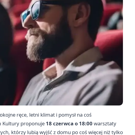
kojne ręce, letni klimat i pomysł na coś
m Kultury proponuje
18 czerwca o 18:00
warsztaty
tych, którzy lubią wyjść z domu po coś więcej niż tylko