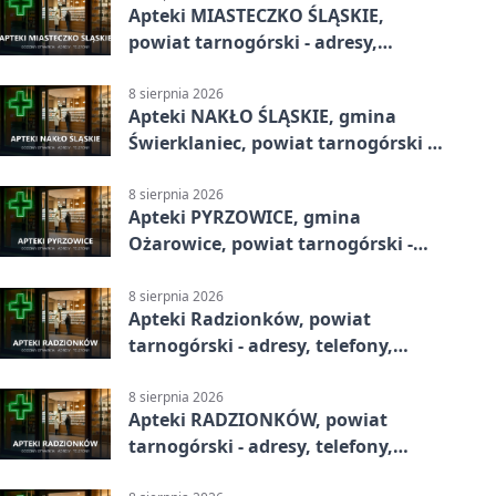
Apteki MIASTECZKO ŚLĄSKIE,
powiat tarnogórski - adresy,
telefony, godziny otwarcia
8 sierpnia 2026
Apteki NAKŁO ŚLĄSKIE, gmina
Świerklaniec, powiat tarnogórski -
adresy, telefony, godziny otwarcia
8 sierpnia 2026
Apteki PYRZOWICE, gmina
Ożarowice, powiat tarnogórski -
adresy, telefony, godziny otwarcia
8 sierpnia 2026
Apteki Radzionków, powiat
tarnogórski - adresy, telefony,
godziny otwarcia
8 sierpnia 2026
Apteki RADZIONKÓW, powiat
tarnogórski - adresy, telefony,
godziny otwarcia