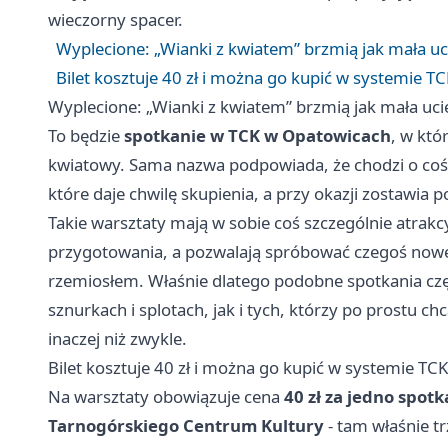
wieczorny spacer.
Wyplecione: „Wianki z kwiatem” brzmią jak mała u
Bilet kosztuje 40 zł i można go kupić w systemie T
Wyplecione: „Wianki z kwiatem” brzmią jak mała uc
To będzie
spotkanie w TCK w Opatowicach
, w kt
kwiatowy. Sama nazwa podpowiada, że chodzi o coś l
które daje chwilę skupienia, a przy okazji zostawi
Takie warsztaty mają w sobie coś szczególnie atrak
przygotowania, a pozwalają spróbować czegoś now
rzemiosłem. Właśnie dlatego podobne spotkania częs
sznurkach i splotach, jak i tych, którzy po prostu c
inaczej niż zwykle.
Bilet kosztuje 40 zł i można go kupić w systemie TCK
Na warsztaty obowiązuje cena
40 zł za jedno spotk
Tarnogórskiego Centrum Kultury
- tam właśnie tr