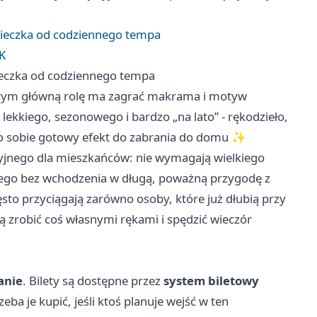
cieczka od codziennego tempa
CK
ieczka od codziennego tempa
órym główną rolę ma zagrać makrama i motyw
ekkiego, sezonowego i bardzo „na lato” - rękodzieło,
a po sobie gotowy efekt do zabrania do domu ✨
cyjnego dla mieszkańców: nie wymagają wielkiego
ego bez wchodzenia w długą, poważną przygodę z
to przyciągają zarówno osoby, które już dłubią przy
hcą zrobić coś własnymi rękami i spędzić wieczór
anie
. Bilety są dostępne przez
system biletowy
zeba je kupić, jeśli ktoś planuje wejść w ten