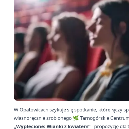
W Opatowicach szykuje się spotkanie, które łączy spo
własnoręcznie zrobionego 🌿 Tarnogórskie Centru
„Wyplecione: Wianki z kwiatem”
- propozycję dla 