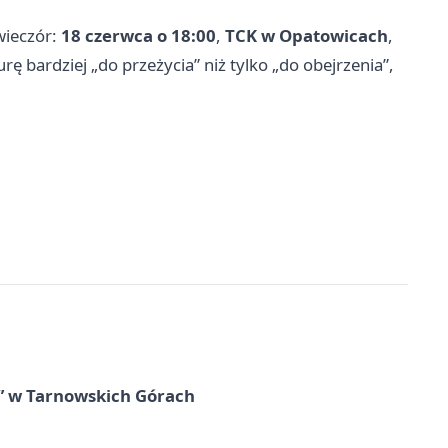
wieczór:
18 czerwca o 18:00
,
TCK w Opatowicach
,
turę bardziej „do przeżycia” niż tylko „do obejrzenia”,
” w Tarnowskich Górach