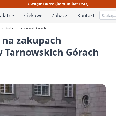
Uwaga! Burze (komunikat RSO)
ydatne
Ciekawe
Zobacz
Kontakt
a po służbie w Tarnowskich Górach
ł na zakupach
 w Tarnowskich Górach