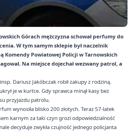
arnowskich Górach mężczyzna schował perfumy do
płacenia. W tym samym sklepie był naczelnik
ną Komendy Powiatowej Policji w Tarnowskich
eagował. Na miejsce dojechał wezwany patrol, a
nsp. Dariusz Jakóbczak robił zakupy z rodziną.
ukrył je w kurtce. Gdy sprawca minął kasy bez
asu przyjazdu patrolu.
rfum wynosiła blisko 200 złotych. Teraz 57-latek
sem karnym za taki czyn grozi odpowiedzialność
nale decyduje zwykła czujność jednego policjanta