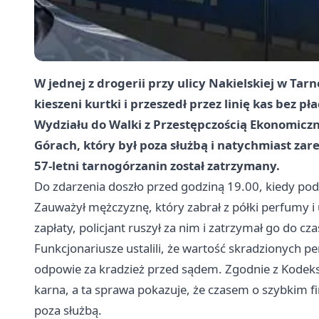
W jednej z drogerii przy ulicy Nakielskiej w T
kieszeni kurtki i przeszedł przez linię kas bez 
Wydziału do Walki z Przestępczością Ekonomicz
Górach, który był poza służbą i natychmiast zar
57-letni tarnogórzanin został zatrzymany.
Do zdarzenia doszło przed godziną 19.00, kiedy podi
Zauważył mężczyznę, który zabrał z półki perfumy i 
zapłaty, policjant ruszył za nim i zatrzymał go do cz
Funkcjonariusze ustalili, że wartość skradzionych pe
odpowie za kradzież przed sądem. Zgodnie z Kodek
karna, a ta sprawa pokazuje, że czasem o szybkim fi
poza służbą.