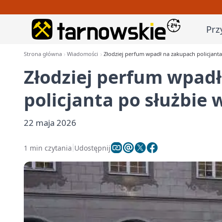
Prz
Strona główna
Wiadomości
Złodziej perfum wpadł na zakupach policjant
Złodziej perfum wpad
policjanta po służbie
22 maja 2026
1 min czytania
Udostępnij