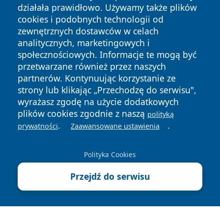
działała prawidłowo. Używamy także plików
cookies i podobnych technologii od
zewnętrznych dostawców w celach
analitycznych, marketingowych i
społecznościowych. Informacje te mogą być
przetwarzane również przez naszych
Copyright © 2026 tarnowskie24.pl Wszystkie prawa
partnerów. Kontynuując korzystanie ze
zastrzeżone.
strony lub klikając „Przechodzę do serwisu",
wyrażasz zgodę na użycie dodatkowych
plików cookies zgodnie z naszą
polityką
Polityka
Polityka
.
.
News
Autorzy
prywatności
Zaawansowane ustawienia
Prywatności
Cookies
Polityka Cookies
Przejdź do serwisu